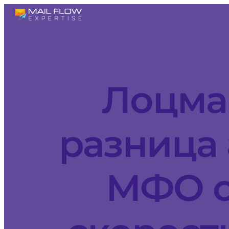
Лоцма
разница 
МФО о