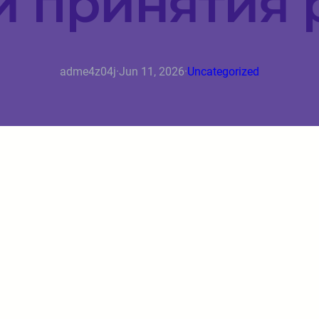
и принятия
adme4z04j
·
Jun 11, 2026
·
Uncategorized