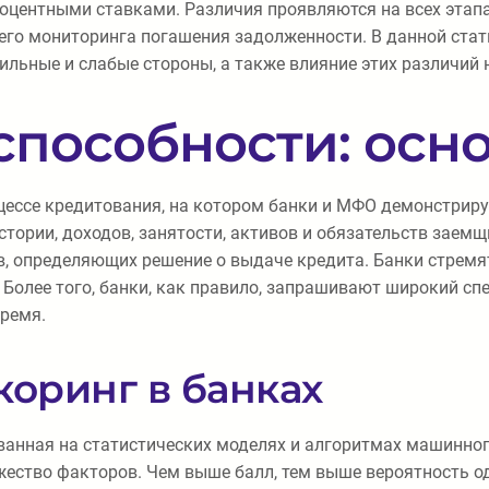
роцентными ставками. Различия проявляются на всех этап
его мониторинга погашения задолженности. В данной ста
 сильные и слабые стороны, а также влияние этих различий 
пособности: осн
оцессе кредитования, на котором банки и МФО демонстри
ории, доходов, занятости, активов и обязательств заемщ
ов, определяющих решение о выдаче кредита. Банки стрем
 Более того, банки, как правило, запрашивают широкий с
время.
коринг в банках
ованная на статистических моделях и алгоритмах машинно
ество факторов. Чем выше балл, тем выше вероятность од