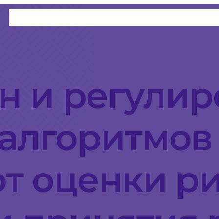
н и регулир
алгоритмов
т оценки ри