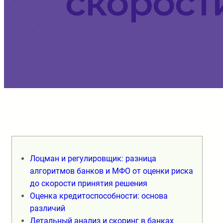
скорост
Лоцман и регулировщик: разница
алгоритмов банков и МФО от оценки риска
до скорости принятия решения
Оценка кредитоспособности: основа
различий
Детальный анализ и скоринг в банках