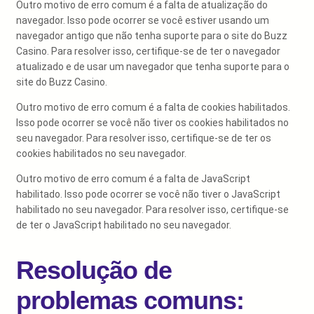
Outro motivo de erro comum é a falta de atualização do
navegador. Isso pode ocorrer se você estiver usando um
navegador antigo que não tenha suporte para o site do Buzz
Casino. Para resolver isso, certifique-se de ter o navegador
atualizado e de usar um navegador que tenha suporte para o
site do Buzz Casino.
Outro motivo de erro comum é a falta de cookies habilitados.
Isso pode ocorrer se você não tiver os cookies habilitados no
seu navegador. Para resolver isso, certifique-se de ter os
cookies habilitados no seu navegador.
Outro motivo de erro comum é a falta de JavaScript
habilitado. Isso pode ocorrer se você não tiver o JavaScript
habilitado no seu navegador. Para resolver isso, certifique-se
de ter o JavaScript habilitado no seu navegador.
Resolução de
problemas comuns: