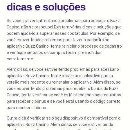
dicas e soluções
Se você estiver enfrentando problemas para acessar o Buzz
Casino, não se preocupe! Existem várias dicas e soluções que
podem ajudá-lo a superar esses obstáculos. Por exemplo, se
você estiver tendo problemas para fazer o cadastro no
aplicativo Buzz Casino, tente reiniciar o processo de cadastro
e verifique se todos os campos foram preenchidos
corretamente.
Além disso, se você estiver tendo problemas para acessar o
aplicativo Buzz Casino, tente atualizar o aplicativo para a
versão mais recente ou reinstalar o aplicativo. Além disso, se
você estiver tendo problemas para receber o bônus do Buzz
Casino, tente verificar se você está atendendo aos requisitos
para receber o bônus e se você está usando o código correto
para receber o bônus.
Outra dica é verificar se o seu dispositivo é compatível com o
aplicativo Buzz Casino. Além disso, se você estiver tendo