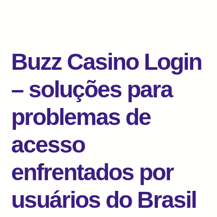
Buzz Casino Login
– soluções para
problemas de
acesso
enfrentados por
usuários do Brasil