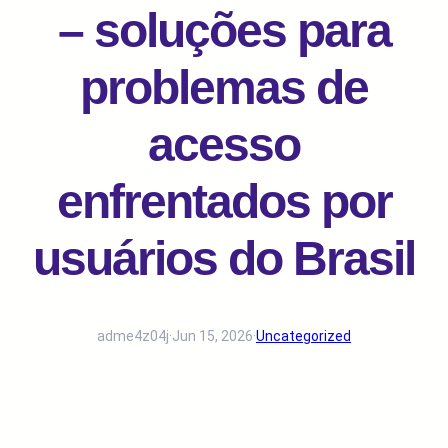
– soluções para
problemas de
acesso
enfrentados por
usuários do Brasil
adme4z04j
·
Jun 15, 2026
·
Uncategorized