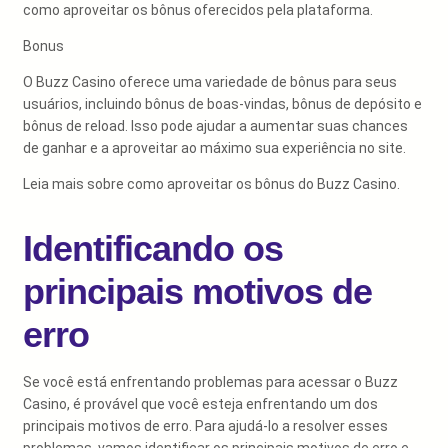
como aproveitar os bônus oferecidos pela plataforma.
Bonus
O Buzz Casino oferece uma variedade de bônus para seus
usuários, incluindo bônus de boas-vindas, bônus de depósito e
bônus de reload. Isso pode ajudar a aumentar suas chances
de ganhar e a aproveitar ao máximo sua experiência no site.
Leia mais sobre como aproveitar os bônus do Buzz Casino.
Identificando os
principais motivos de
erro
Se você está enfrentando problemas para acessar o Buzz
Casino, é provável que você esteja enfrentando um dos
principais motivos de erro. Para ajudá-lo a resolver esses