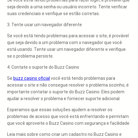
Se você está tendo problemas para fazer login, é provável que
seja devido a uma senha ou usuário incorreto. Tente verificar
suas credenciais e verifique se estão corretas.
3. Tente usar um navegador diferente
Se você está tendo problemas para acessar o site, é provável
que seja devido a um problema com o navegador que você
está usando. Tente usar um navegador diferente e verifique
se o problema persiste.
4. Contate o suporte do Buzz Casino
Se
buzz casino oficial
você está tendo problemas para
acessar o site e não consegue resolver o problema sozinho, é
importante contatar o suporte do Buzz Casino. Eles podem
ajudar a resolver o problema e fornecer suporte adicional.
Esperamos que essas soluções ajudem a resolver os
problemas de acesso que você está enfrentando e permitam
que você aproveite o Buzz Casino com segurança e facilidade.
Leia mais sobre como criar um cadastro no Buzz Casino e