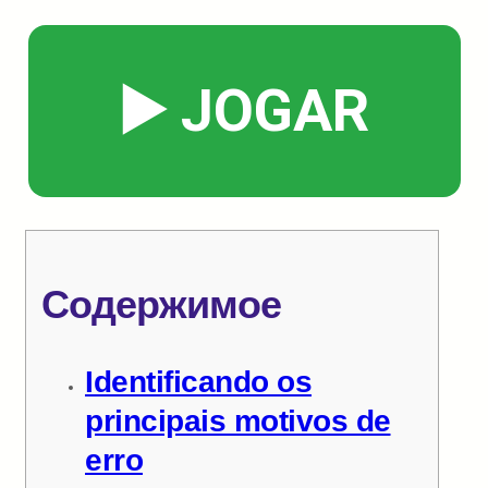
▶️ JOGAR
Содержимое
Identificando os
principais motivos de
erro