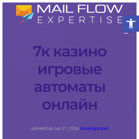
Open 
7к казино
игровые
автоматы
онлайн
adme4z04j
·
Jun 21, 2026
·
Uncategorized