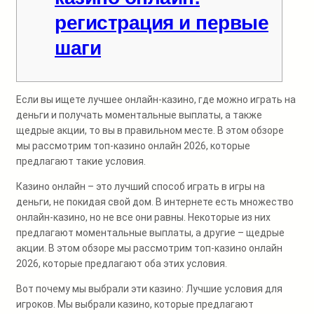
регистрация и первые
шаги
Если вы ищете лучшее онлайн-казино, где можно играть на
деньги и получать моментальные выплаты, а также
щедрые акции, то вы в правильном месте. В этом обзоре
мы рассмотрим топ-казино онлайн 2026, которые
предлагают такие условия.
Казино онлайн – это лучший способ играть в игры на
деньги, не покидая свой дом. В интернете есть множество
онлайн-казино, но не все они равны. Некоторые из них
предлагают моментальные выплаты, а другие – щедрые
акции. В этом обзоре мы рассмотрим топ-казино онлайн
2026, которые предлагают оба этих условия.
Вот почему мы выбрали эти казино: Лучшие условия для
игроков. Мы выбрали казино, которые предлагают