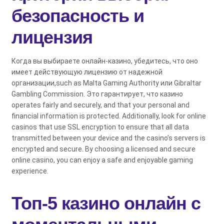
безопасность и
лицензия
Когда вы выбираете онлайн-казино, убедитесь, что оно
имеет действующую лицензию от надежной
организации,such as Malta Gaming Authority или Gibraltar
Gambling Commission. Это гарантирует, что казино
operates fairly and securely, and that your personal and
financial information is protected. Additionally, look for online
casinos that use SSL encryption to ensure that all data
transmitted between your device and the casino’s servers is
encrypted and secure. By choosing a licensed and secure
online casino, you can enjoy a safe and enjoyable gaming
experience.
Топ-5 казино онлайн с