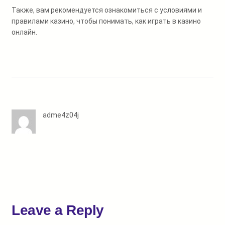
Также, вам рекомендуется ознакомиться с условиями и
правилами казино, чтобы понимать, как играть в казино
онлайн.
adme4z04j
Leave a Reply