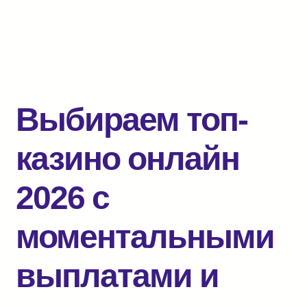
Выбираем топ-
казино онлайн
2026 с
моментальными
выплатами и