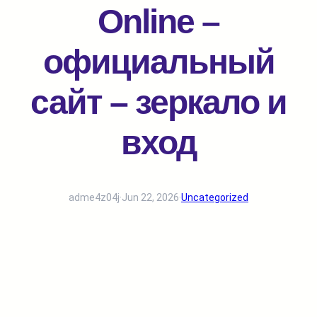
Online –
официальный
сайт – зеркало и
вход
adme4z04j
·
Jun 22, 2026
·
Uncategorized