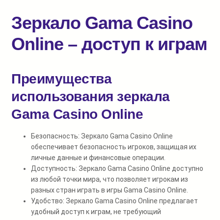
Зеркало Gama Casino
Online – доступ к играм
Преимущества
использования зеркала
Gama Casino Online
Безопасность: Зеркало Gama Casino Online
обеспечивает безопасность игроков, защищая их
личные данные и финансовые операции.
Доступность: Зеркало Gama Casino Online доступно
из любой точки мира, что позволяет игрокам из
разных стран играть в игры Gama Casino Online.
Удобство: Зеркало Gama Casino Online предлагает
удобный доступ к играм, не требующий