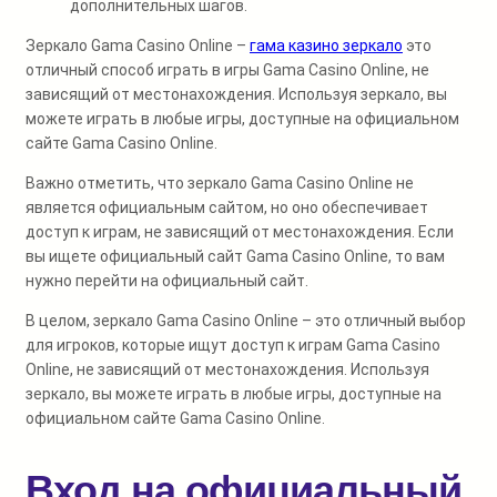
дополнительных шагов.
Зеркало Gama Casino Online –
гама казино зеркало
это
отличный способ играть в игры Gama Casino Online, не
зависящий от местонахождения. Используя зеркало, вы
можете играть в любые игры, доступные на официальном
сайте Gama Casino Online.
Важно отметить, что зеркало Gama Casino Online не
является официальным сайтом, но оно обеспечивает
доступ к играм, не зависящий от местонахождения. Если
вы ищете официальный сайт Gama Casino Online, то вам
нужно перейти на официальный сайт.
В целом, зеркало Gama Casino Online – это отличный выбор
для игроков, которые ищут доступ к играм Gama Casino
Online, не зависящий от местонахождения. Используя
зеркало, вы можете играть в любые игры, доступные на
официальном сайте Gama Casino Online.
Вход на официальный