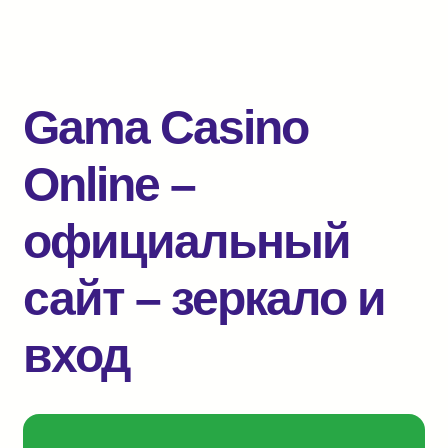
Gama Casino
Online –
официальный
сайт – зеркало и
вход