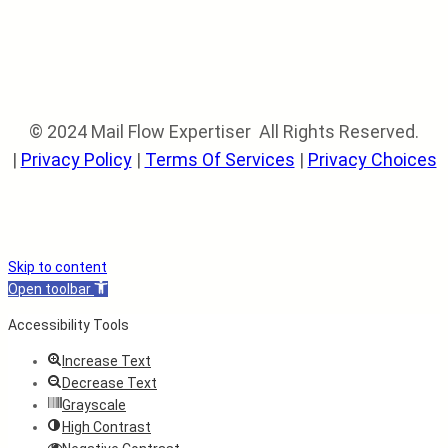
© 2024 Mail Flow Expertiser All Rights Reserved.
|
Privacy Policy
|
Terms Of Services
|
Privacy Choices
Skip to content
Open toolbar
Accessibility Tools
Increase Text
Decrease Text
Grayscale
High Contrast