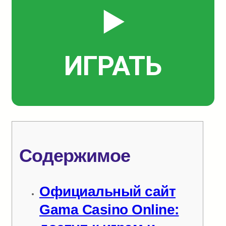
▶️
ИГРАТЬ
Содержимое
Официальный сайт
Gama Casino Online: