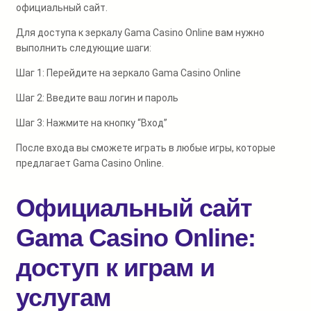
официальный сайт.
Для доступа к зеркалу Gama Casino Online вам нужно
выполнить следующие шаги:
Шаг 1: Перейдите на зеркало Gama Casino Online
Шаг 2: Введите ваш логин и пароль
Шаг 3: Нажмите на кнопку “Вход”
После входа вы сможете играть в любые игры, которые
предлагает Gama Casino Online.
Официальный сайт
Gama Casino Online:
доступ к играм и
услугам