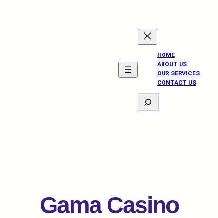
HOME
ABOUT US
OUR SERVICES
CONTACT US
S
E
A
R
C
H
Gama Casino