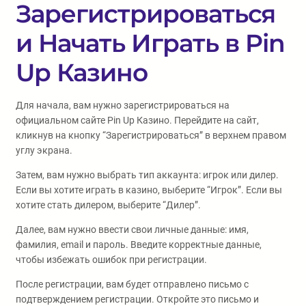
Зарегистрироваться
и Начать Играть в Pin
Up Казино
Для начала, вам нужно зарегистрироваться на
официальном сайте Pin Up Казино. Перейдите на сайт,
кликнув на кнопку “Зарегистрироваться” в верхнем правом
углу экрана.
Затем, вам нужно выбрать тип аккаунта: игрок или дилер.
Если вы хотите играть в казино, выберите “Игрок”. Если вы
хотите стать дилером, выберите “Дилер”.
Далее, вам нужно ввести свои личные данные: имя,
фамилия, email и пароль. Введите корректные данные,
чтобы избежать ошибок при регистрации.
После регистрации, вам будет отправлено письмо с
подтверждением регистрации. Откройте это письмо и