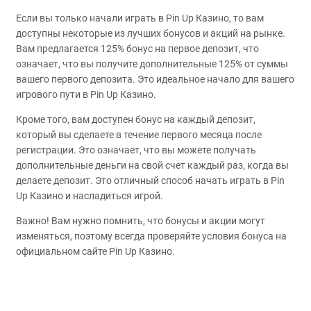
Если вы только начали играть в Pin Up Казино, то вам
доступны некоторые из лучших бонусов и акций на рынке.
Вам предлагается 125% бонус на первое депозит, что
означает, что вы получите дополнительные 125% от суммы
вашего первого депозита. Это идеальное начало для вашего
игрового пути в Pin Up Казино.
Кроме того, вам доступен бонус на каждый депозит,
который вы сделаете в течение первого месяца после
регистрации. Это означает, что вы можете получать
дополнительные деньги на свой счет каждый раз, когда вы
делаете депозит. Это отличный способ начать играть в Pin
Up Казино и насладиться игрой.
Важно! Вам нужно помнить, что бонусы и акции могут
изменяться, поэтому всегда проверяйте условия бонуса на
официальном сайте Pin Up Казино.