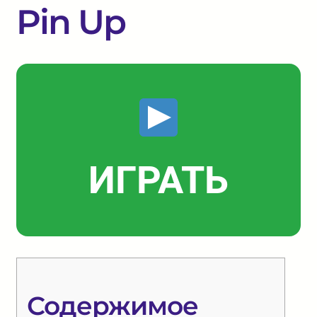
Pin Up
ИГРАТЬ
Содержимое