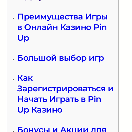
Преимущества Игры
в Онлайн Казино Pin
Up
Большой выбор игр
Как
Зарегистрироваться и
Начать Играть в Pin
Up Казино
Бонусы и Акции для