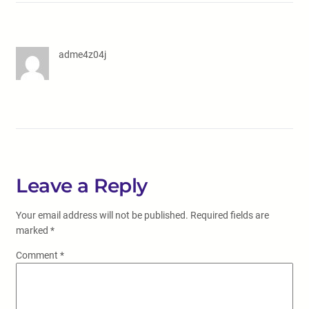
adme4z04j
Leave a Reply
Your email address will not be published.
Required fields are
marked
*
Comment
*