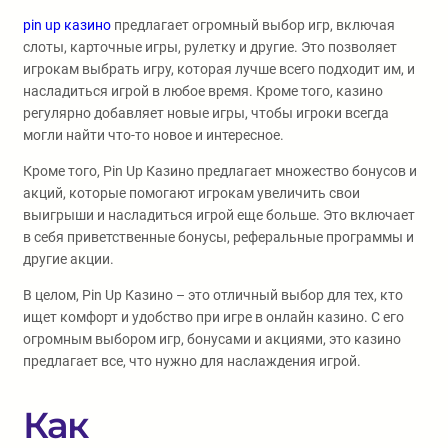
pin up казино
предлагает огромный выбор игр, включая
слоты, карточные игры, рулетку и другие. Это позволяет
игрокам выбрать игру, которая лучше всего подходит им, и
насладиться игрой в любое время. Кроме того, казино
регулярно добавляет новые игры, чтобы игроки всегда
могли найти что-то новое и интересное.
Кроме того, Pin Up Казино предлагает множество бонусов и
акций, которые помогают игрокам увеличить свои
выигрыши и насладиться игрой еще больше. Это включает
в себя приветственные бонусы, реферальные программы и
другие акции.
В целом, Pin Up Казино – это отличный выбор для тех, кто
ищет комфорт и удобство при игре в онлайн казино. С его
огромным выбором игр, бонусами и акциями, это казино
предлагает все, что нужно для наслаждения игрой.
Как