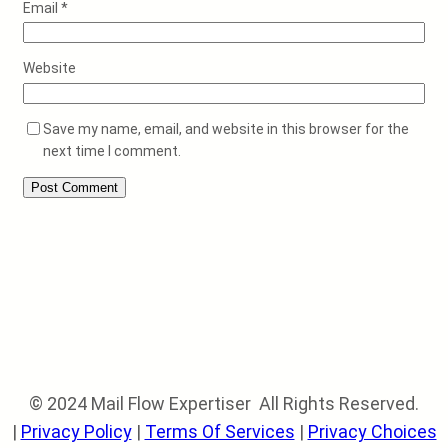
Email
*
Website
Save my name, email, and website in this browser for the
next time I comment.
© 2024 Mail Flow Expertiser All Rights Reserved.
|
Privacy Policy
|
Terms Of Services
|
Privacy Choices