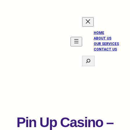
HOME
ABOUT US
OUR SERVICES
CONTACT US
S
E
A
R
C
H
Pin Up Casino –