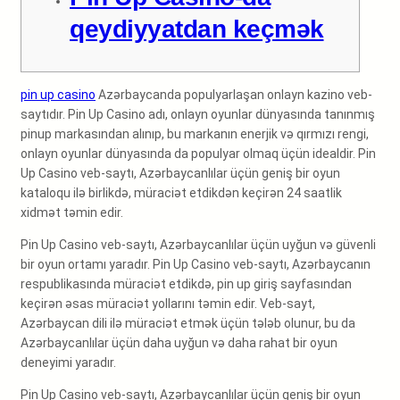
qeydiyyatdan keçmək
pin up casino
Azərbaycanda populyarlaşan onlayn kazino veb-
saytıdır. Pin Up Casino adı, onlayn oyunlar dünyasında tanınmış
pinup markasından alınıp, bu markanın enerjik və qırmızı rengi,
onlayn oyunlar dünyasında da populyar olmaq üçün idealdir. Pin
Up Casino veb-saytı, Azərbaycanlılar üçün geniş bir oyun
kataloqu ilə birlikdə, müraciət etdikdən keçirən 24 saatlik
xidmət təmin edir.
Pin Up Casino veb-saytı, Azərbaycanlılar üçün uyğun və güvenli
bir oyun ortamı yaradır. Pin Up Casino veb-saytı, Azərbaycanın
respublikasında müraciət etdikdə, pin up giriş sayfasından
keçirən əsas müraciət yollarını təmin edir. Veb-sayt,
Azərbaycan dili ilə müraciət etmək üçün tələb olunur, bu da
Azərbaycanlılar üçün daha uyğun və daha rahat bir oyun
deneyimi yaradır.
Pin Up Casino veb-saytı, Azərbaycanlılar üçün geniş bir oyun