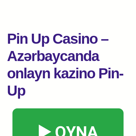
Pin Up Casino –
Azərbaycanda
onlayn kazino Pin-
Up
▶️ OYNA