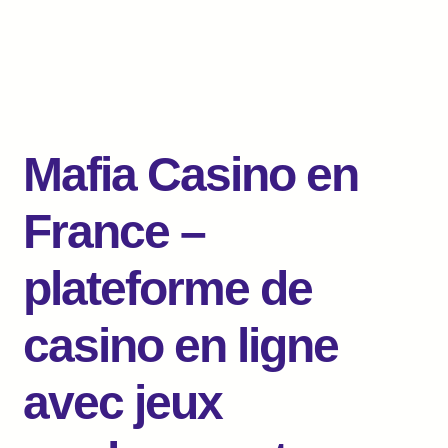
Mafia Casino en
France –
plateforme de
casino en ligne
avec jeux