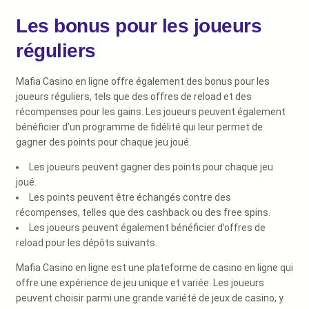
Les bonus pour les joueurs
réguliers
Mafia Casino en ligne offre également des bonus pour les
joueurs réguliers, tels que des offres de reload et des
récompenses pour les gains. Les joueurs peuvent également
bénéficier d’un programme de fidélité qui leur permet de
gagner des points pour chaque jeu joué.
Les joueurs peuvent gagner des points pour chaque jeu
joué.
Les points peuvent être échangés contre des
récompenses, telles que des cashback ou des free spins.
Les joueurs peuvent également bénéficier d’offres de
reload pour les dépôts suivants.
Mafia Casino en ligne est une plateforme de casino en ligne qui
offre une expérience de jeu unique et variée. Les joueurs
peuvent choisir parmi une grande variété de jeux de casino, y