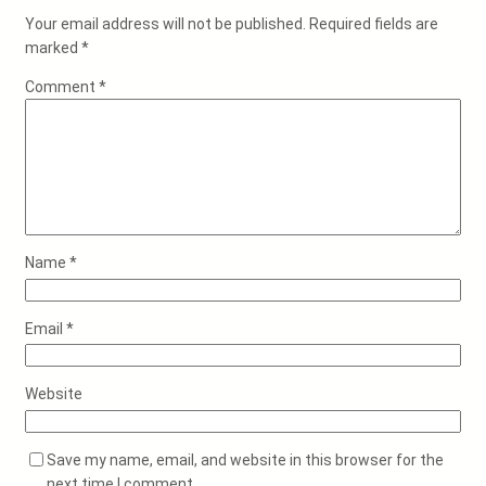
Your email address will not be published.
Required fields are
marked
*
Comment
*
Name
*
Email
*
Website
Save my name, email, and website in this browser for the
next time I comment.