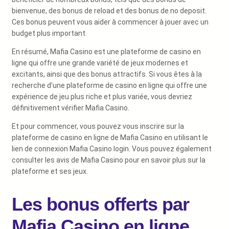
bienvenue, des bonus de reload et des bonus de no deposit.
Ces bonus peuvent vous aider à commencer à jouer avec un
budget plus important.
En résumé, Mafia Casino est une plateforme de casino en
ligne qui offre une grande variété de jeux modernes et
excitants, ainsi que des bonus attractifs. Si vous êtes à la
recherche d’une plateforme de casino en ligne qui offre une
expérience de jeu plus riche et plus variée, vous devriez
définitivement vérifier Mafia Casino.
Et pour commencer, vous pouvez vous inscrire sur la
plateforme de casino en ligne de Mafia Casino en utilisant le
lien de connexion Mafia Casino login. Vous pouvez également
consulter les avis de Mafia Casino pour en savoir plus sur la
plateforme et ses jeux.
Les bonus offerts par
Mafia Casino en ligne