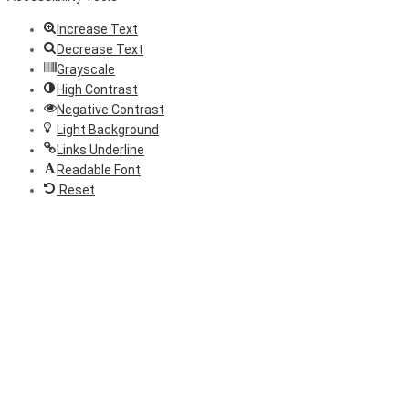
Increase Text
Decrease Text
Grayscale
High Contrast
Negative Contrast
Light Background
Links Underline
Readable Font
Reset