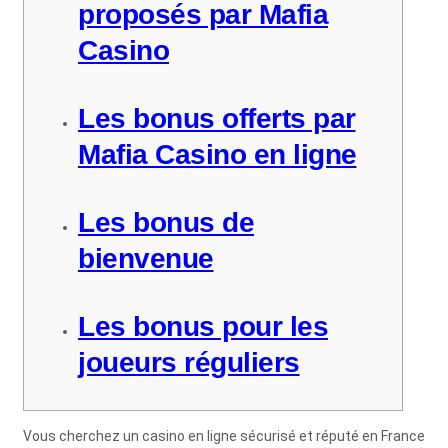
proposés par Mafia
Casino
Les bonus offerts par
Mafia Casino en ligne
Les bonus de
bienvenue
Les bonus pour les
joueurs réguliers
Vous cherchez un casino en ligne sécurisé et réputé en France