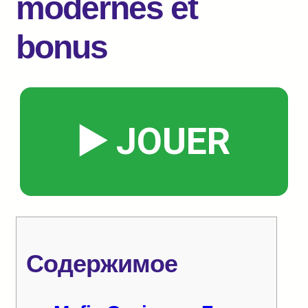
modernes et
bonus
▶️ JOUER
Содержимое