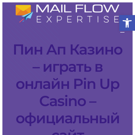
Open 
Пин Ап Казино
– играть в
онлайн Pin Up
Casino –
официальный