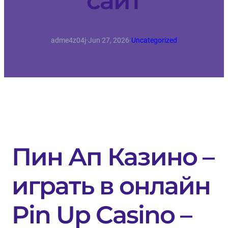
сайт
adme4z04j
·
Jun 27, 2026
·
Uncategorized
Пин Ап Казино –
играть в онлайн
Pin Up Casino –