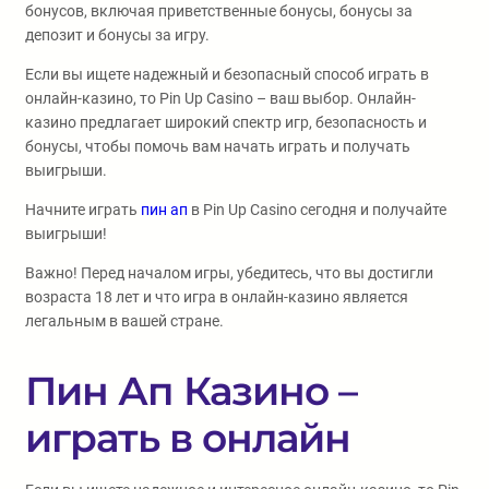
бонусов, включая приветственные бонусы, бонусы за
депозит и бонусы за игру.
Если вы ищете надежный и безопасный способ играть в
онлайн-казино, то Pin Up Casino – ваш выбор. Онлайн-
казино предлагает широкий спектр игр, безопасность и
бонусы, чтобы помочь вам начать играть и получать
выигрыши.
Начните играть
пин ап
в Pin Up Casino сегодня и получайте
выигрыши!
Важно! Перед началом игры, убедитесь, что вы достигли
возраста 18 лет и что игра в онлайн-казино является
легальным в вашей стране.
Пин Ап Казино –
играть в онлайн