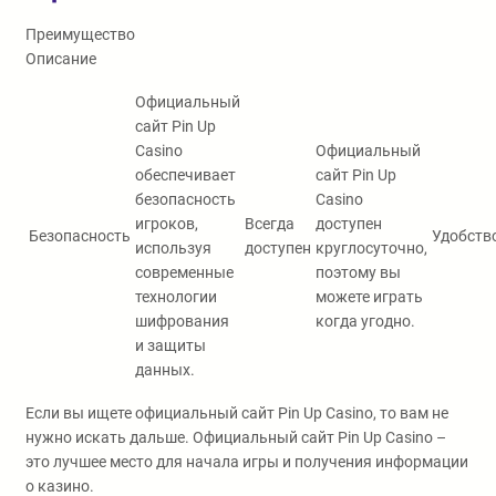
Преимущество
Описание
Официальный
сайт Pin Up
Casino
Официальный
обеспечивает
сайт Pin Up
безопасность
Casino
игроков,
Всегда
доступен
Безопасность
Удобств
используя
доступен
круглосуточно,
современные
поэтому вы
технологии
можете играть
шифрования
когда угодно.
и защиты
данных.
Если вы ищете официальный сайт Pin Up Casino, то вам не
нужно искать дальше. Официальный сайт Pin Up Casino –
это лучшее место для начала игры и получения информации
о казино.