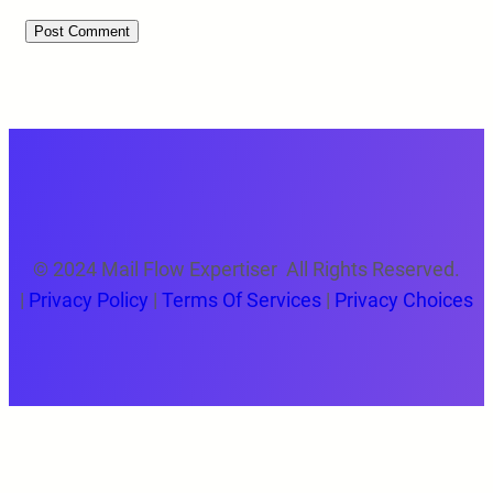
© 2024 Mail Flow Expertiser All Rights Reserved.
|
Privacy Policy
|
Terms Of Services
|
Privacy Choices