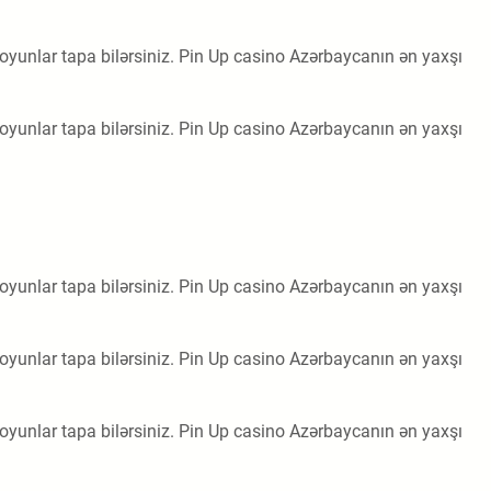
oyunlar tapa bilərsiniz. Pin Up casino Azərbaycanın ən yaxşı
oyunlar tapa bilərsiniz. Pin Up casino Azərbaycanın ən yaxşı
oyunlar tapa bilərsiniz. Pin Up casino Azərbaycanın ən yaxşı
oyunlar tapa bilərsiniz. Pin Up casino Azərbaycanın ən yaxşı
oyunlar tapa bilərsiniz. Pin Up casino Azərbaycanın ən yaxşı