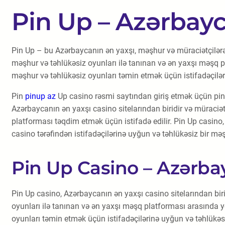
Pin Up – Azərbayc
Pin Up – bu Azərbaycanın ən yaxşı, məşhur və müraciətçilərə
məşhur və təhlükəsiz oyunları ilə tanınan və ən yaxşı məşq pl
məşhur və təhlükəsiz oyunları təmin etmək üçün istifadəçilər
Pin
pinup az
Up casino rəsmi saytından giriş etmək üçün pin u
Azərbaycanın ən yaxşı casino sitelarından biridir və müraciət
platforması təqdim etmək üçün istifadə edilir. Pin Up casino,
casino tərəfindən istifadəçilərinə uyğun və təhlükəsiz bir mə
Pin Up Casino – Azərbay
Pin Up casino, Azərbaycanın ən yaxşı casino sitelarından bir
oyunları ilə tanınan və ən yaxşı məşq platforması arasında ye
oyunları təmin etmək üçün istifadəçilərinə uyğun və təhlükəsi