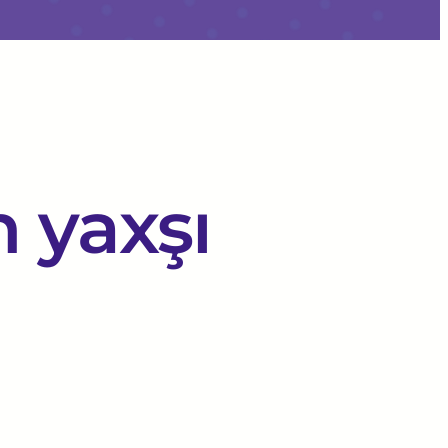
 yaxşı