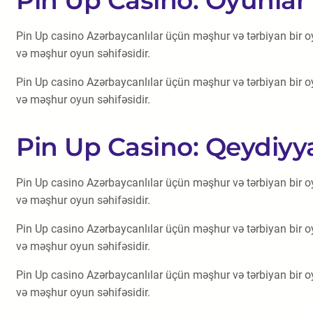
Pin Up Casino: Oyunlar
Pin Up casino Azərbaycanlılar üçün məşhur və tərbiyan bir oy
və məşhur oyun səhifəsidir.
Pin Up casino Azərbaycanlılar üçün məşhur və tərbiyan bir oy
və məşhur oyun səhifəsidir.
Pin Up Casino: Qeydiyya
Pin Up casino Azərbaycanlılar üçün məşhur və tərbiyan bir oy
və məşhur oyun səhifəsidir.
Pin Up casino Azərbaycanlılar üçün məşhur və tərbiyan bir oy
və məşhur oyun səhifəsidir.
Pin Up casino Azərbaycanlılar üçün məşhur və tərbiyan bir oy
və məşhur oyun səhifəsidir.