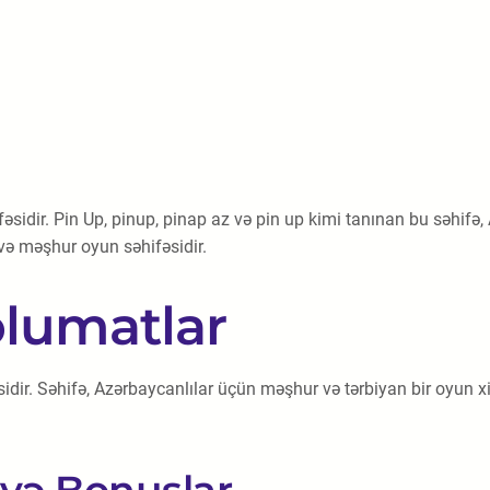
sidir. Pin Up, pinup, pinap az və pin up kimi tanınan bu səhifə,
 və məşhur oyun səhifəsidir.
əlumatlar
ir. Səhifə, Azərbaycanlılar üçün məşhur və tərbiyan bir oyun xi