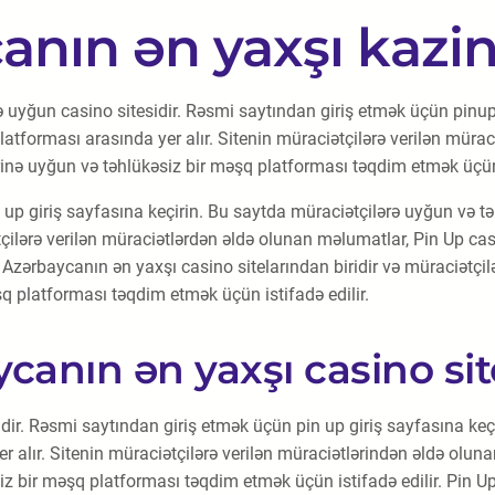
anın ən yaxşı kazi
 uyğun casino sitesidir. Rəsmi saytından giriş etmək üçün pinu
atforması arasında yer alır. Sitenin müraciətçilərə verilən müra
inə uyğun və təhlükəsiz bir məşq platforması təqdim etmək üçün i
p giriş sayfasına keçirin. Bu saytda müraciətçilərə uyğun və təh
çilərə verilən müraciətlərdən əldə olunan məlumatlar, Pin Up cas
 Azərbaycanın ən yaxşı casino sitelarından biridir və müraciətçi
şq platforması təqdim etmək üçün istifadə edilir.
canın ən yaxşı casino sit
idir. Rəsmi saytından giriş etmək üçün pin up giriş sayfasına ke
r alır. Sitenin müraciətçilərə verilən müraciətlərindən əldə olu
z bir məşq platforması təqdim etmək üçün istifadə edilir. Pin Up