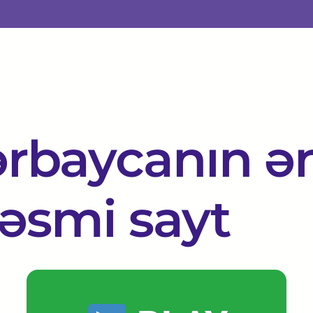
ərbaycanın ən
Rəsmi sayt