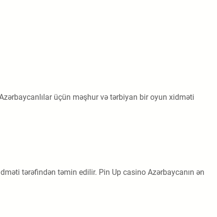
 Azərbaycanlılar üçün məşhur və tərbiyan bir oyun xidməti
dməti tərəfindən təmin edilir. Pin Up casino Azərbaycanın ən