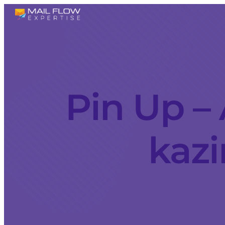
Pin Up –
kazi