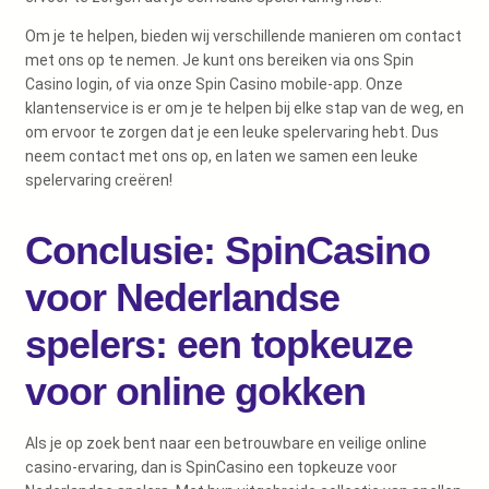
Om je te helpen, bieden wij verschillende manieren om contact
met ons op te nemen. Je kunt ons bereiken via ons Spin
Casino login, of via onze Spin Casino mobile-app. Onze
klantenservice is er om je te helpen bij elke stap van de weg, en
om ervoor te zorgen dat je een leuke spelervaring hebt. Dus
neem contact met ons op, en laten we samen een leuke
spelervaring creëren!
Conclusie: SpinCasino
voor Nederlandse
spelers: een topkeuze
voor online gokken
Als je op zoek bent naar een betrouwbare en veilige online
casino-ervaring, dan is SpinCasino een topkeuze voor