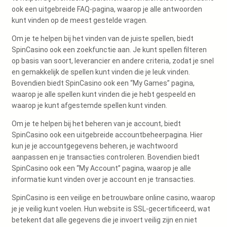
ook een uitgebreide FAQ-pagina, waarop je alle antwoorden
kunt vinden op de meest gestelde vragen.
Om je te helpen bij het vinden van de juiste spellen, biedt
SpinCasino ook een zoekfunctie aan. Je kunt spellen filteren
op basis van soort, leverancier en andere criteria, zodat je snel
en gemakkelijk de spellen kunt vinden die je leuk vinden.
Bovendien biedt SpinCasino ook een “My Games” pagina,
waarop je alle spellen kunt vinden die je hebt gespeeld en
waarop je kunt afgestemde spellen kunt vinden.
Om je te helpen bij het beheren van je account, biedt
SpinCasino ook een uitgebreide accountbeheerpagina. Hier
kun je je accountgegevens beheren, je wachtwoord
aanpassen en je transacties controleren. Bovendien biedt
SpinCasino ook een “My Account” pagina, waarop je alle
informatie kunt vinden over je account en je transacties.
SpinCasino is een veilige en betrouwbare online casino, waarop
je je veilig kunt voelen. Hun website is SSL-gecertificeerd, wat
betekent dat alle gegevens die je invoert veilig zijn en niet