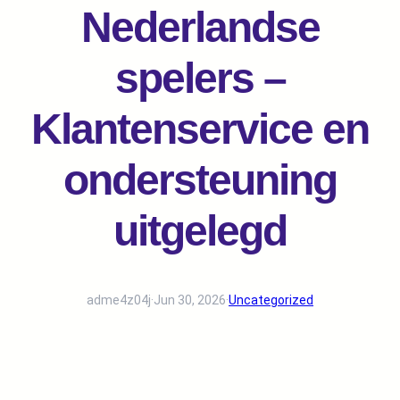
Nederlandse
spelers –
Klantenservice en
ondersteuning
uitgelegd
adme4z04j
·
Jun 30, 2026
·
Uncategorized