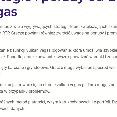
gas
tać z wielu wygrywających strategii, które zwiększają ich sza
kim RTP. Gracze powinni również zwrócić uwagę na bonusy i prom
nie z funkcji vulkan vegas logowanie, która umożliwia szybkie 
 się. Ponadto, gracze powinni zawsze sprawdzać warunki i zasa
 gry karciane i gry stołowe. Gracze mogą wybierać spośród wielu
.
nni zarejestrować się na stronie vulkan vegas pl. Tam mogą zna
enta w przypadku problemów.
żnych metod płatności, w tym kart kredytowych i e-portfeli. D
swoich danych.