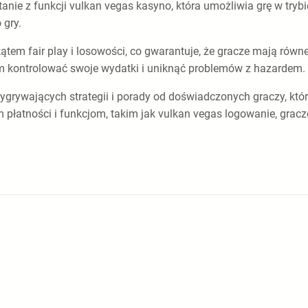
anie z funkcji vulkan vegas kasyno, która umożliwia grę w try
 gry.
tem fair play i losowości, co gwarantuje, że gracze mają rów
 im kontrolować swoje wydatki i uniknąć problemów z hazardem.
ygrywających strategii i porady od doświadczonych graczy, k
m płatności i funkcjom, takim jak vulkan vegas logowanie, gra