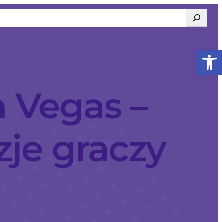
S
HOME
ABOUT US
OUR SERVICES
CONTACT US
E
A
R
Open 
C
H
 Vegas –
je graczy