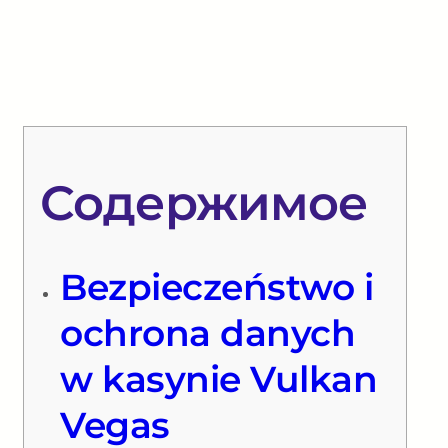
Содержимое
Bezpieczeństwo i
ochrona danych
w kasynie Vulkan
Vegas