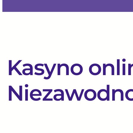
Kasyno onli
Niezawodnoś