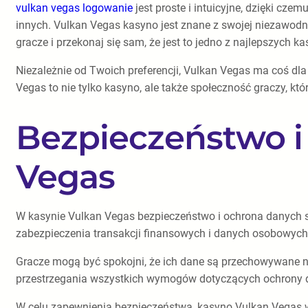
vulkan vegas logowanie
jest proste i intuicyjne, dzięki cze
innych. Vulkan Vegas kasyno jest znane z swojej niezawodn
gracze i przekonaj się sam, że jest to jedno z najlepszych ka
Niezależnie od Twoich preferencji, Vulkan Vegas ma coś dla
Vegas to nie tylko kasyno, ale także społeczność graczy, któ
Bezpieczeństwo i
Vegas
W kasynie Vulkan Vegas bezpieczeństwo i ochrona danych są 
zabezpieczenia transakcji finansowych i danych osobowych
Gracze mogą być spokojni, że ich dane są przechowywane 
przestrzegania wszystkich wymogów dotyczących ochrony
W celu zapewnienia bezpieczeństwa, kasyno Vulkan Vegas w