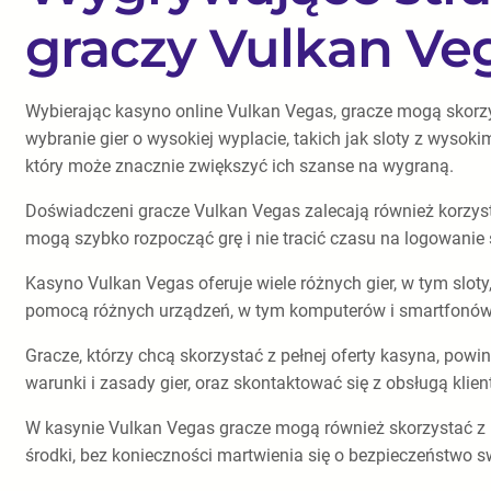
graczy Vulkan Ve
Wybierając kasyno online Vulkan Vegas, gracze mogą skorzys
wybranie gier o wysokiej wyplacie, takich jak sloty z wyso
który może znacznie zwiększyć ich szanse na wygraną.
Doświadczeni gracze Vulkan Vegas zalecają również korzysta
mogą szybko rozpocząć grę i nie tracić czasu na logowanie
Kasyno Vulkan Vegas oferuje wiele różnych gier, w tym sloty,
pomocą różnych urządzeń, w tym komputerów i smartfonów
Gracze, którzy chcą skorzystać z pełnej oferty kasyna, powi
warunki i zasady gier, oraz skontaktować się z obsługą kli
W kasynie Vulkan Vegas gracze mogą również skorzystać z ró
środki, bez konieczności martwienia się o bezpieczeństwo 