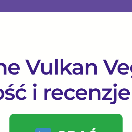
ne Vulkan Ve
ć i recenzje