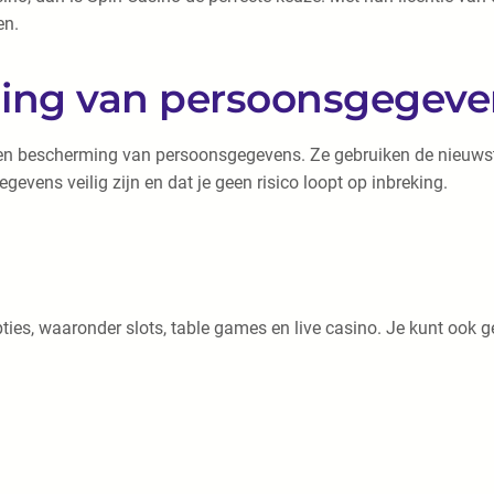
en.
ming van persoonsgegeve
id en bescherming van persoonsgegevens. Ze gebruiken de nieuwst
evens veilig zijn en dat je geen risico loopt op inbreking.
ties, waaronder slots, table games en live casino. Je kunt ook