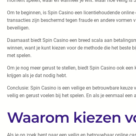
moment spelen, waar en wanneer je wilt. Maar hoe veilig is 
Om te beginnen, is Spin Casino een licentiehoudende online c
transacties zijn beschermd tegen fraude en andere vormen v
beveiligen.
Daarnaast biedt Spin Casino een breed scala aan betalingsme
winnen, want je kunt kiezen voor de methode die het beste b
met spelen.
Om je nog meer gerust te stellen, biedt Spin Casino ook een k
krijgen als je dat nodig hebt.
Conclusie: Spin Casino is een veilige en betrouwbare keuze 
veilig en gerust voelen bij het spelen. En als je eenmaal ee
Waarom kiezen vo
Als je op zoek bent naar een veilig en betrouwbaar online c