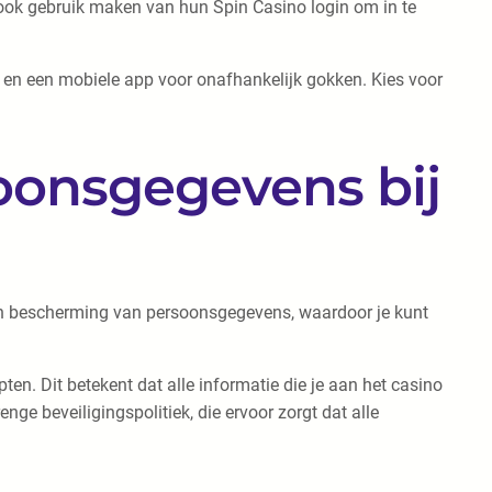
 ook gebruik maken van hun Spin Casino login om in te
 en een mobiele app voor onafhankelijk gokken. Kies voor
oonsgegevens bij
d en bescherming van persoonsgegevens, waardoor je kunt
n. Dit betekent dat alle informatie die je aan het casino
ge beveiligingspolitiek, die ervoor zorgt dat alle