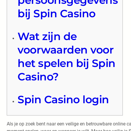
persoonsgegevens
bij Spin Casino
Wat zijn de
voorwaarden voor
het spelen bij Spin
Casino?
Spin Casino login
Als je op zoek bent naar een veilige en betrouwbare online 