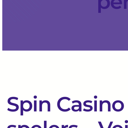
pe
Spin Casino