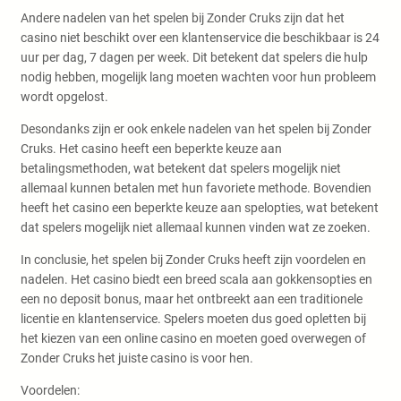
Andere nadelen van het spelen bij Zonder Cruks zijn dat het
casino niet beschikt over een klantenservice die beschikbaar is 24
uur per dag, 7 dagen per week. Dit betekent dat spelers die hulp
nodig hebben, mogelijk lang moeten wachten voor hun probleem
wordt opgelost.
Desondanks zijn er ook enkele nadelen van het spelen bij Zonder
Cruks. Het casino heeft een beperkte keuze aan
betalingsmethoden, wat betekent dat spelers mogelijk niet
allemaal kunnen betalen met hun favoriete methode. Bovendien
heeft het casino een beperkte keuze aan spelopties, wat betekent
dat spelers mogelijk niet allemaal kunnen vinden wat ze zoeken.
In conclusie, het spelen bij Zonder Cruks heeft zijn voordelen en
nadelen. Het casino biedt een breed scala aan gokkensopties en
een no deposit bonus, maar het ontbreekt aan een traditionele
licentie en klantenservice. Spelers moeten dus goed opletten bij
het kiezen van een online casino en moeten goed overwegen of
Zonder Cruks het juiste casino is voor hen.
Voordelen: