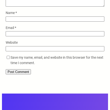
Name
*
Email
*
Website
Save my name, email, and website in this browser for the next
time I comment.