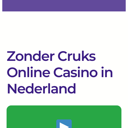
Zonder Cruks
Online Casino in
Nederland