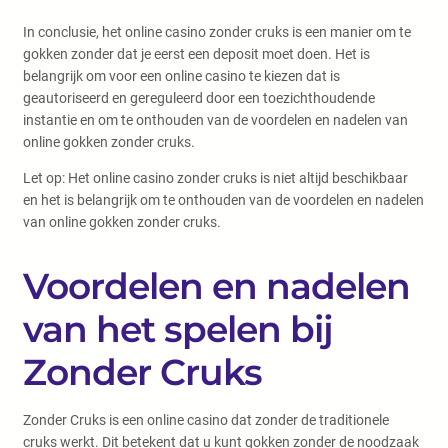
In conclusie, het online casino zonder cruks is een manier om te
gokken zonder dat je eerst een deposit moet doen. Het is
belangrijk om voor een online casino te kiezen dat is
geautoriseerd en gereguleerd door een toezichthoudende
instantie en om te onthouden van de voordelen en nadelen van
online gokken zonder cruks.
Let op: Het online casino zonder cruks is niet altijd beschikbaar
en het is belangrijk om te onthouden van de voordelen en nadelen
van online gokken zonder cruks.
Voordelen en nadelen
van het spelen bij
Zonder Cruks
Zonder Cruks is een online casino dat zonder de traditionele
cruks werkt. Dit betekent dat u kunt gokken zonder de noodzaak