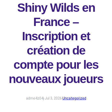
Shiny Wilds en
France –
Inscription et
création de
compte pour les
nouveaux joueurs
adme4z04j
·
Jul 3, 2026
·
Uncategorized