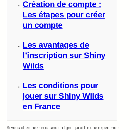
Création de compte :
Les étapes pour créer
un compte
Les avantages de
l’inscription sur Shiny
Wilds
Les conditions pour
jouer sur Shiny Wilds
en France
Si vous cherchez un casino en ligne qui offre une expérience