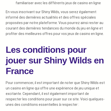
familiariser avec les différents jeux de casino en ligne
En vous inscrivant sur Shiny Wilds, vous serez également
informé des dernières actualités et des offres spéciales
proposées par notre plateforme. Vous pourrez ainsi rester au
courant des dernières tendances du monde du jeu en ligne et
profiter des meilleures offres pour vos jeux de casino en ligne.
Les conditions pour
jouer sur Shiny Wilds en
France
Pour commencer, il est important de noter que Shiny Wilds est
un casino en ligne qui offre une expérience de jeu unique et
excitante. Cependant, il est également important de
respecter les conditions pour jouer sur ce site. Voici quelques-
unes des conditions essentielles à respecter :