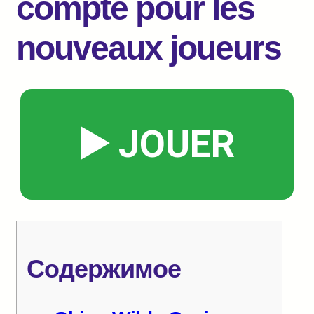
compte pour les
nouveaux joueurs
▶️ JOUER
Содержимое