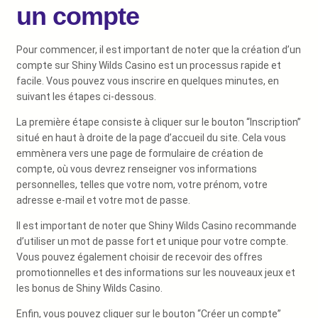
un compte
Pour commencer, il est important de noter que la création d’un
compte sur Shiny Wilds Casino est un processus rapide et
facile. Vous pouvez vous inscrire en quelques minutes, en
suivant les étapes ci-dessous.
La première étape consiste à cliquer sur le bouton “Inscription”
situé en haut à droite de la page d’accueil du site. Cela vous
emmènera vers une page de formulaire de création de
compte, où vous devrez renseigner vos informations
personnelles, telles que votre nom, votre prénom, votre
adresse e-mail et votre mot de passe.
Il est important de noter que Shiny Wilds Casino recommande
d’utiliser un mot de passe fort et unique pour votre compte.
Vous pouvez également choisir de recevoir des offres
promotionnelles et des informations sur les nouveaux jeux et
les bonus de Shiny Wilds Casino.
Enfin, vous pouvez cliquer sur le bouton “Créer un compte”