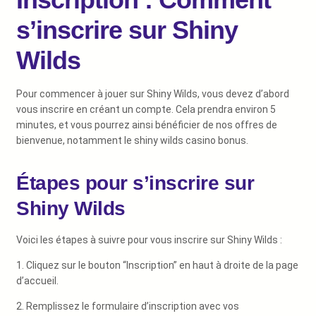
s’inscrire sur Shiny
Wilds
Pour commencer à jouer sur Shiny Wilds, vous devez d’abord
vous inscrire en créant un compte. Cela prendra environ 5
minutes, et vous pourrez ainsi bénéficier de nos offres de
bienvenue, notamment le shiny wilds casino bonus.
Étapes pour s’inscrire sur
Shiny Wilds
Voici les étapes à suivre pour vous inscrire sur Shiny Wilds :
1. Cliquez sur le bouton “Inscription” en haut à droite de la page
d’accueil.
2. Remplissez le formulaire d’inscription avec vos