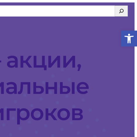
S
HOME
ABOUT US
OUR SERVICES
CONTACT US
E
A
R
Open 
C
H
 акции,
иальные
игроков