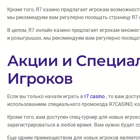
Кроме того, R7 казино предлагает игрокам возможност
мы рекомендуем вам регулярно посещать страницу R7 
В целом, R7 онлайн казино предлагает игрокам множес
и розыгрышах, мы рекомендуем вам регулярно посещат
Акции и Специа
Игроков
Если вы только начали играть в
r7 casino
, то вам дост
использованием специального промокода R7CASINO, кот
Кроме того, вам доступен спец-турнир для новых игроко
зарегистрироваться в любое время. Вам нужно будет с
Еще одним преимуществом для новых игроков является