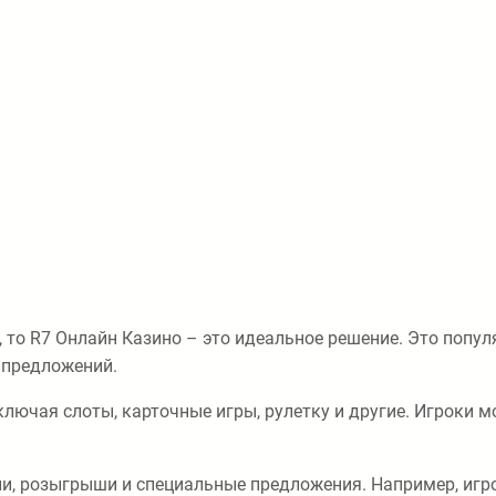
 то R7 Онлайн Казино – это идеальное решение. Это попул
 предложений.
ключая слоты, карточные игры, рулетку и другие. Игроки м
ии, розыгрыши и специальные предложения. Например, игро