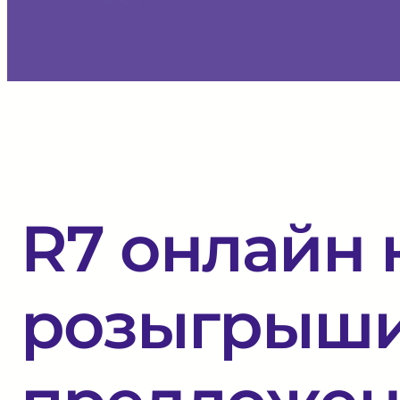
R7 онлайн 
розыгрыши