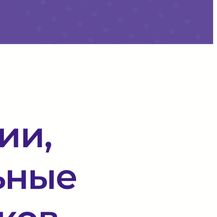
ии,
ьные