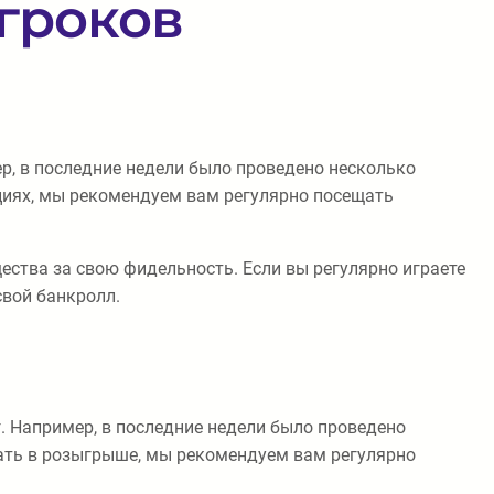
гроков
р, в последние недели было проведено несколько
кциях, мы рекомендуем вам регулярно посещать
ества за свою фидельность. Если вы регулярно играете
свой банкролл.
. Например, в последние недели было проведено
вать в розыгрыше, мы рекомендуем вам регулярно