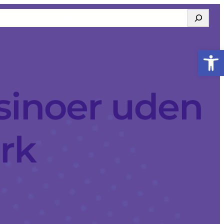
S
HOME
ABOUT US
OUR SERVICES
CONTACT US
E
A
R
Open 
C
H
asinoer uden
rk