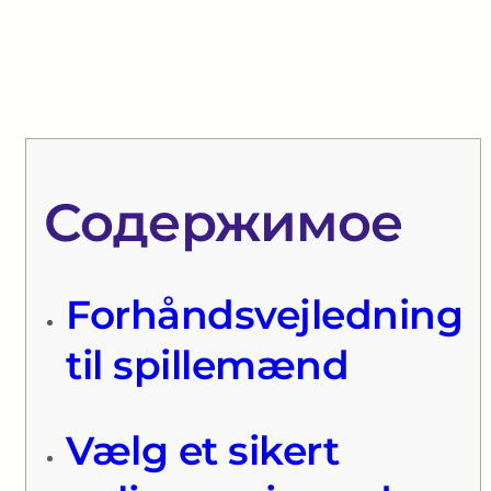
Содержимое
Forhåndsvejledning
til spillemænd
Vælg et sikert