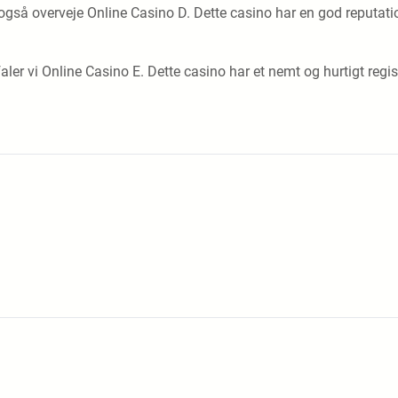
 også overveje Online Casino D. Dette casino har en god reputati
faler vi Online Casino E. Dette casino har et nemt og hurtigt regis