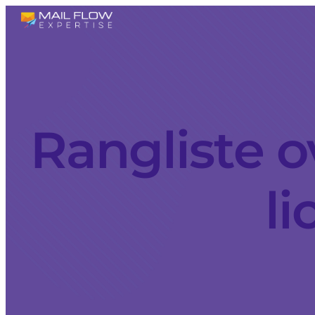
Rangliste o
l