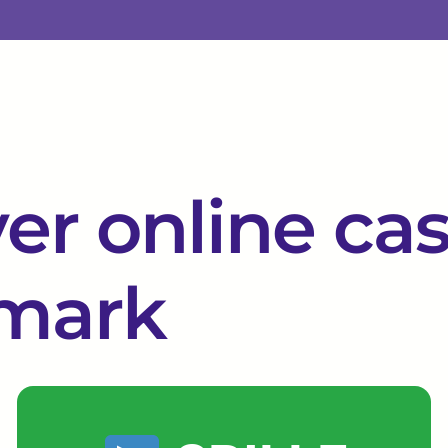
ver online ca
nmark