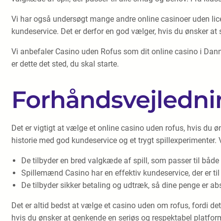
Vi har også undersøgt mange andre online casinoer uden licen
kundeservice. Det er derfor en god vælger, hvis du ønsker at 
Vi anbefaler Casino uden Rofus som dit online casino i Danmar
er dette det sted, du skal starte.
Forhåndsvejledni
Det er vigtigt at vælge et online casino uden rofus, hvis du 
historie med god kundeservice og et trygt spillexperimenter.
De tilbyder en bred valgkæde af spill, som passer til bå
Spillemænd Casino har en effektiv kundeservice, der er ti
De tilbyder sikker betaling og udtræk, så dine penge er abs
Det er altid bedst at vælge et casino uden om rofus, fordi det
hvis du ønsker at genkende en seriøs og respektabel platfo