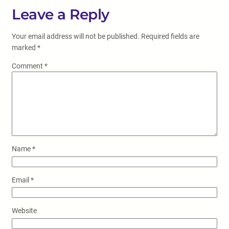
Leave a Reply
Your email address will not be published.
Required fields are
marked
*
Comment
*
Name
*
Email
*
Website