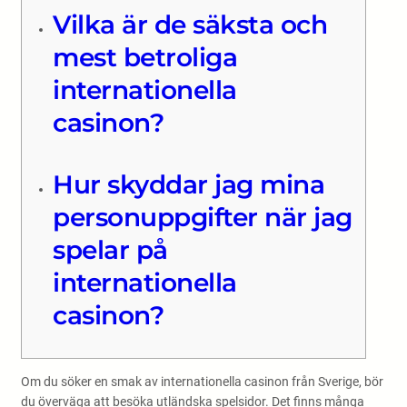
Vilka är de säksta och
mest betroliga
internationella
casinon?
Hur skyddar jag mina
personuppgifter när jag
spelar på
internationella
casinon?
Om du söker en smak av internationella casinon från Sverige, bör
du överväga att besöka utländska spelsidor. Det finns många