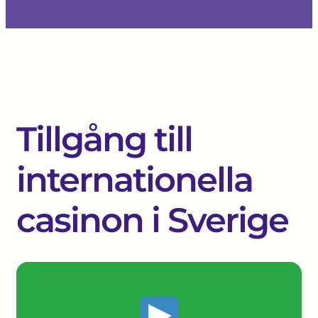
Tillgång till
internationella
casinon i Sverige