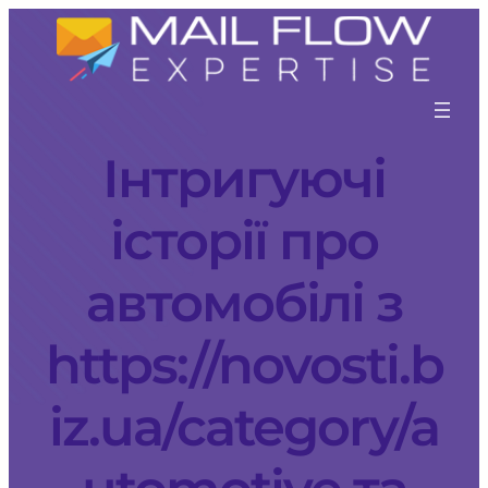
Інтригуючі
історії про
автомобілі з
https://novosti.b
iz.ua/category/a