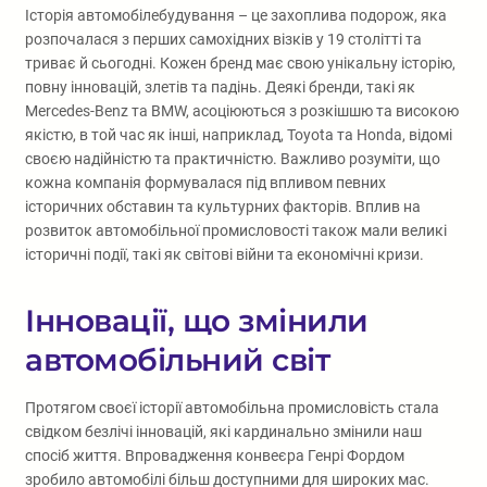
Історія автомобілебудування – це захоплива подорож, яка
розпочалася з перших самохідних візків у 19 столітті та
триває й сьогодні. Кожен бренд має свою унікальну історію,
повну інновацій, злетів та падінь. Деякі бренди, такі як
Mercedes-Benz та BMW, асоціюються з розкішшю та високою
якістю, в той час як інші, наприклад, Toyota та Honda, відомі
своєю надійністю та практичністю. Важливо розуміти, що
кожна компанія формувалася під впливом певних
історичних обставин та культурних факторів. Вплив на
розвиток автомобільної промисловості також мали великі
історичні події, такі як світові війни та економічні кризи.
Інновації, що змінили
автомобільний світ
Протягом своєї історії автомобільна промисловість стала
свідком безлічі інновацій, які кардинально змінили наш
спосіб життя. Впровадження конвеєра Генрі Фордом
зробило автомобілі більш доступними для широких мас.