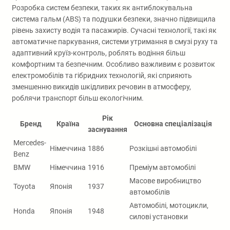
Розробка систем безпеки, таких як антиблокувальна
система гальм (ABS) та подушки безпеки, значно підвищила
рівень захисту водія та пасажирів. Сучасні технології, такі як
автоматичне паркування, системи утримання в смузі руху та
адаптивний круїз-контроль, роблять водіння більш
комфортним та безпечним. Особливо важливим є розвиток
електромобілів та гібридних технологій, які сприяють
зменшенню викидів шкідливих речовин в атмосферу,
роблячи транспорт більш екологічним.
Рік
Бренд
Країна
Основна спеціалізація
заснування
Mercedes-
Німеччина
1886
Розкішні автомобілі
Benz
BMW
Німеччина
1916
Преміум автомобілі
Масове виробництво
Toyota
Японія
1937
автомобілів
Автомобілі, мотоцикли,
Honda
Японія
1948
силові установки