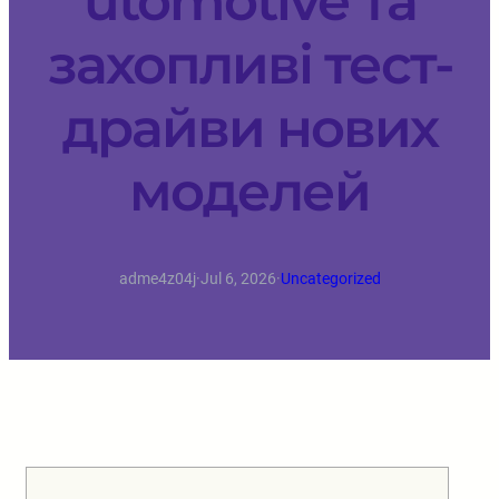
utomotive та
захопливі тест-
драйви нових
моделей
adme4z04j
·
Jul 6, 2026
·
Uncategorized