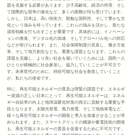
題を克服する必要があります。少子高齢化、経済の停滞、そし
て国際的な競争の激化など、多くの困難が待ち受けています。
しかし、日本は、高い技術力、勤勉な国民性、そして豊かな文
化という強みを持っています。これらの強みを活かし、新たな
成長戦略を打ち出すことが重要です。具体的には、イノベーシ
ョンの推進、デジタル化の加速、そしてグローバル化への対応
などが挙げられます。また、社会保障制度の見直し、働き方改
革、そして地方創生なども、重要な課題となります。これらの
課題を克服し、より良い社会を築いていくためには、国民一人
ひとりが積極的に社会参加し、協力していくことが不可欠で
す。未来世代のために、持続可能な社会を創造していくこと
が、私たちの使命です。
特に、再生可能エネルギーの普及は喫緊の課題です。エネルギ
ー資源の乏しい日本にとって、再生可能エネルギーは、エネル
ギー自給率の向上と地球温暖化対策の両立に貢献する重要な手
段となります。太陽光発電、風力発電、そして地熱発電など、
様々な再生可能エネルギーの開発と導入を加速させることが求
められます。また、スマートグリッドの構築や蓄電技術の開発
も、再生可能エネルギーの普及を促進するために不可欠です。