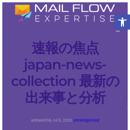
Open 
速報の焦点
japan-news-
collection 最新の
出来事と分析
adme4z04j
·
Jul 6, 2026
·
Uncategorized