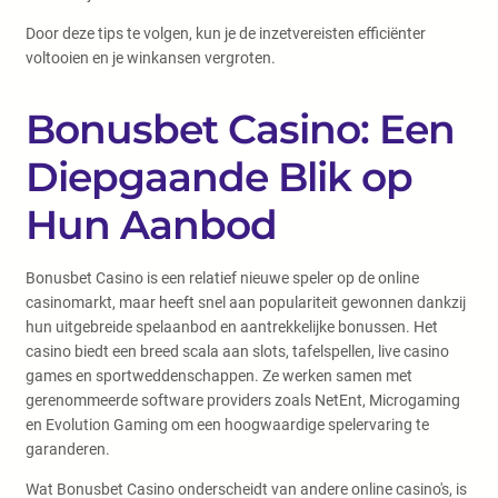
Door deze tips te volgen, kun je de inzetvereisten efficiënter
voltooien en je winkansen vergroten.
Bonusbet Casino: Een
Diepgaande Blik op
Hun Aanbod
Bonusbet Casino is een relatief nieuwe speler op de online
casinomarkt, maar heeft snel aan populariteit gewonnen dankzij
hun uitgebreide spelaanbod en aantrekkelijke bonussen. Het
casino biedt een breed scala aan slots, tafelspellen, live casino
games en sportweddenschappen. Ze werken samen met
gerenommeerde software providers zoals NetEnt, Microgaming
en Evolution Gaming om een hoogwaardige spelervaring te
garanderen.
Wat Bonusbet Casino onderscheidt van andere online casino's, is