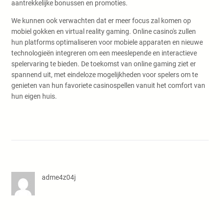
aantrekkelijke bonussen en promoties.
We kunnen ook verwachten dat er meer focus zal komen op
mobiel gokken en virtual reality gaming. Online casino's zullen
hun platforms optimaliseren voor mobiele apparaten en nieuwe
technologieën integreren om een meeslepende en interactieve
spelervaring te bieden. De toekomst van online gaming ziet er
spannend uit, met eindeloze mogelijkheden voor spelers om te
genieten van hun favoriete casinospellen vanuit het comfort van
hun eigen huis.
adme4z04j