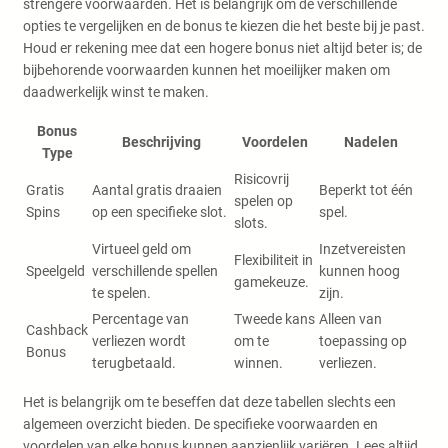
strengere voorwaarden. Het is belangrijk om de verschillende
opties te vergelijken en de bonus te kiezen die het beste bij je past.
Houd er rekening mee dat een hogere bonus niet altijd beter is; de
bijbehorende voorwaarden kunnen het moeilijker maken om
daadwerkelijk winst te maken.
Bonus
Beschrijving
Voordelen
Nadelen
Type
Risicovrij
Gratis
Aantal gratis draaien
Beperkt tot één
spelen op
Spins
op een specifieke slot.
spel.
slots.
Virtueel geld om
Inzetvereisten
Flexibiliteit in
Speelgeld
verschillende spellen
kunnen hoog
gamekeuze.
te spelen.
zijn.
Percentage van
Tweede kans
Alleen van
Cashback
verliezen wordt
om te
toepassing op
Bonus
terugbetaald.
winnen.
verliezen.
Het is belangrijk om te beseffen dat deze tabellen slechts een
algemeen overzicht bieden. De specifieke voorwaarden en
voordelen van elke bonus kunnen aanzienlijk variëren. Lees altijd