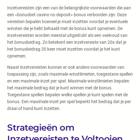
Inzetvereisten zijn een van de belangrijkste voorwaarden die aan
een «bonusbet casino no deposit» bonus verbonden zijn. Deze
vereisten bepalen hoeveel je moet inzetten voordat je eventuele
winsten die je hebt behaald met de bonus kunt opnemen. De
inzetvereisten worden meestal uitgedrukt als een veelvoud van
het bonusbedrag. Zo betekent een inzetvereiste van 20x dat je
het bonusbedrag 20 keer moet inzetten voordat je het kunt
opnemen.
Naast inzetvereisten kunnen er ook andere voorwaarden van
toepassing zijn, zoals maximale winstlimieten, toegestane spellen
en een maximale inzet per spel. Maximale winstlimieten bepalen
het maximale bedrag dat je kunt winnen met de bonus.
Toegestane spellen bepalen welke spellen je kunt spelen met de
bonus. Een maximale inzet per spel beperkt het bedrag dat je per
draai of hand kunt inzetten.
Strategieën om
Inzetvereisten te Voltooien