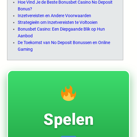
Hoe Vind Je de Beste Bonusbet Casino No Deposit
Bonus?
Inzetvereisten en Andere Voorwaarden
Strategieën om Inzetvereisten te Voltooien
Bonusbet Casino: Een Diepgaande Blik op Hun
Aanbod
De Toekomst van No Deposit Bonussen en Online
Gaming
Spelen