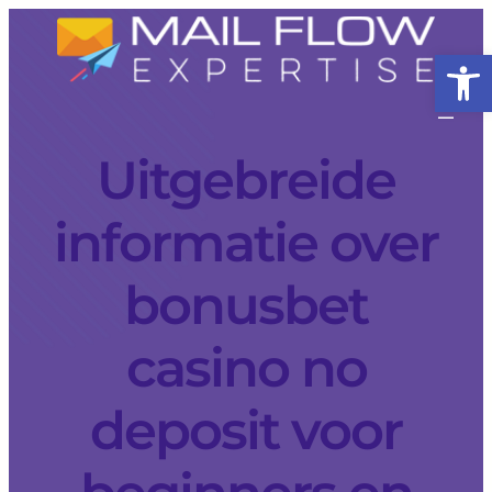
Open 
Uitgebreide
informatie over
bonusbet
casino no
deposit voor