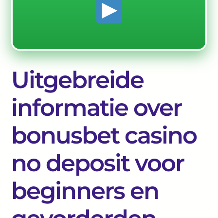
Uitgebreide
informatie over
bonusbet casino
no deposit voor
beginners en