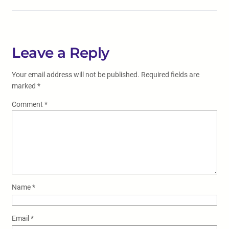
Leave a Reply
Your email address will not be published.
Required fields are
marked
*
Comment
*
Name
*
Email
*