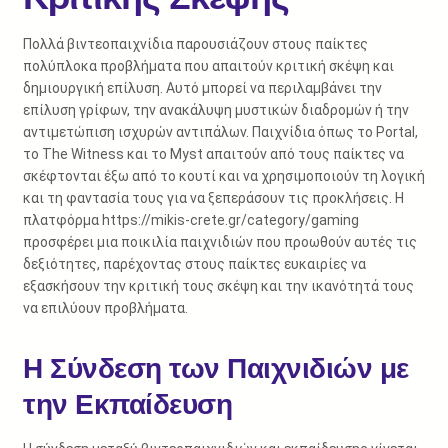
Πολλά βιντεοπαιχνίδια παρουσιάζουν στους παίκτες
πολύπλοκα προβλήματα που απαιτούν κριτική σκέψη και
δημιουργική επίλυση. Αυτό μπορεί να περιλαμβάνει την
επίλυση γρίφων, την ανακάλυψη μυστικών διαδρομών ή την
αντιμετώπιση ισχυρών αντιπάλων. Παιχνίδια όπως το Portal,
το The Witness και το Myst απαιτούν από τους παίκτες να
σκέφτονται έξω από το κουτί και να χρησιμοποιούν τη λογική
και τη φαντασία τους για να ξεπεράσουν τις προκλήσεις. Η
πλατφόρμα https://mikis-crete.gr/category/gaming
προσφέρει μια ποικιλία παιχνιδιών που προωθούν αυτές τις
δεξιότητες, παρέχοντας στους παίκτες ευκαιρίες να
εξασκήσουν την κριτική τους σκέψη και την ικανότητά τους
να επιλύουν προβλήματα.
Η Σύνδεση των Παιχνιδιών με
την Εκπαίδευση