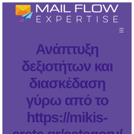
Ανάπτυξη
δεξιοτήτων και
διασκέδαση
γύρω από το
https://mikis-