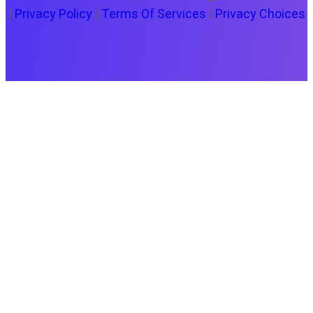
|
Privacy Policy
|
Terms Of Services
|
Privacy Choices