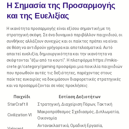
Η Σημασία της Προσαρμογής
και της Ευελιξίας
Η ικανότητα προσαρμογής είναι εξίσου σημαντική με τη
στρατηγική σκέψη. Σε ένα δυναμικό περιβάλλον παιχνιδιού, οι
συνθήκες αλλάζουν συνεχώς και οι παίκτες πρέπει να είναι
σε θέση να αντιδρούν γρήγορα και αποτελεσματικά. Αυτό
απαιτεί ευελιξία, δημιουργικότητα και την ικανότητα να
σκέφτονται "έξω από το κουτί". Η πλατφόρμα https://mikis-
crete.gr/category/gaming προσφέρει μια ποικιλία παιχνιδιών
που προωθούν αυτές τις δεξιότητες, παρέχοντας στους
παίκτες ευκαιρίες να δοκιμάσουν διαφορετικές στρατηγικές
και να προσαρμόζονται σε νέες προκλήσεις.
Παιχνίδι
Εστίαση Δεξιοτήτων
StarCraft II
Στρατηγική, Διαχείριση Πόρων, Τακτική
Μακροπρόθεσμος Σχεδιασμός, Διπλωματία,
Civilization VI
Οικονομία
Αντανακλαστικά, Ομαδική Εργασία,
Valorant