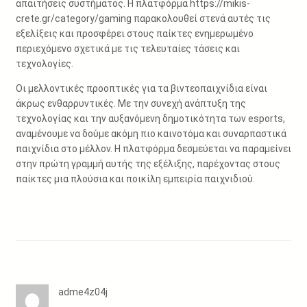
απαιτήσεις συστήματος. Η πλατφόρμα https://mikis-
crete.gr/category/gaming παρακολουθεί στενά αυτές τις
εξελίξεις και προσφέρει στους παίκτες ενημερωμένο
περιεχόμενο σχετικά με τις τελευταίες τάσεις και
τεχνολογίες.
Οι μελλοντικές προοπτικές για τα βιντεοπαιχνίδια είναι
άκρως ενθαρρυντικές. Με την συνεχή ανάπτυξη της
τεχνολογίας και την αυξανόμενη δημοτικότητα των esports,
αναμένουμε να δούμε ακόμη πιο καινοτόμα και συναρπαστικά
παιχνίδια στο μέλλον. Η πλατφόρμα δεσμεύεται να παραμείνει
στην πρώτη γραμμή αυτής της εξέλιξης, παρέχοντας στους
παίκτες μια πλούσια και ποικίλη εμπειρία παιχνιδιού.
adme4z04j