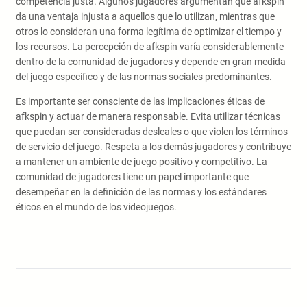
competencia justa. Algunos jugadores argumentan que afkspin
da una ventaja injusta a aquellos que lo utilizan, mientras que
otros lo consideran una forma legítima de optimizar el tiempo y
los recursos. La percepción de afkspin varía considerablemente
dentro de la comunidad de jugadores y depende en gran medida
del juego específico y de las normas sociales predominantes.
Es importante ser consciente de las implicaciones éticas de
afkspin y actuar de manera responsable. Evita utilizar técnicas
que puedan ser consideradas desleales o que violen los términos
de servicio del juego. Respeta a los demás jugadores y contribuye
a mantener un ambiente de juego positivo y competitivo. La
comunidad de jugadores tiene un papel importante que
desempeñar en la definición de las normas y los estándares
éticos en el mundo de los videojuegos.