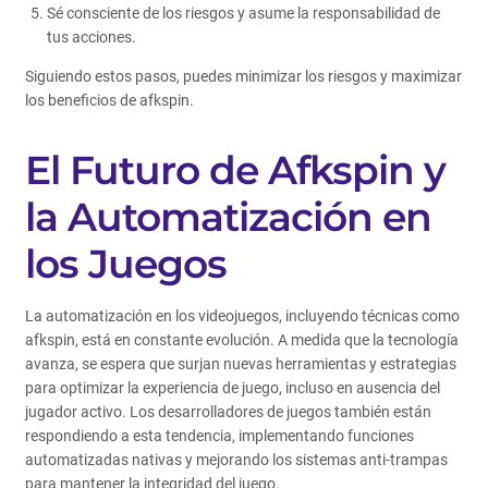
Sé consciente de los riesgos y asume la responsabilidad de
tus acciones.
Siguiendo estos pasos, puedes minimizar los riesgos y maximizar
los beneficios de afkspin.
El Futuro de Afkspin y
la Automatización en
los Juegos
La automatización en los videojuegos, incluyendo técnicas como
afkspin, está en constante evolución. A medida que la tecnología
avanza, se espera que surjan nuevas herramientas y estrategias
para optimizar la experiencia de juego, incluso en ausencia del
jugador activo. Los desarrolladores de juegos también están
respondiendo a esta tendencia, implementando funciones
automatizadas nativas y mejorando los sistemas anti-trampas
para mantener la integridad del juego.