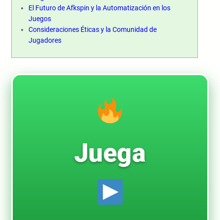
El Futuro de Afkspin y la Automatización en los
Juegos
Consideraciones Éticas y la Comunidad de
Jugadores
Juega