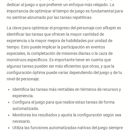
dedicar al juego o que prefieren un enfoque más relajado. La
importancia de optimizar el tiempo de juego es fundamental para
no sentirse abrumado por las tareas repetitivas.
La clave para optimizar el progreso del personaje con afkspin es
identificar las tareas que ofrecen la mayor cantidad de
experiencia o la mayor mejora de habilidades por unidad de
tiempo. Esto puede implicar la participación en eventos
especiales, la completación de misiones diarias o la caza de
monstruos específicos. Es importante tener en cuenta que
algunas tareas pueden ser más eficientes que otras, y que la
configuración óptima puede variar dependiendo del juego y de tu
nivel de personaje.
Identifica las tareas más rentables en términos de recursos y
experiencia.
Configura el juego para que realice estas tareas de forma
automatizada.
Monitorea los resultados y ajusta la configuración según sea
necesario.
Utiliza las funciones automatizadas nativas del juego siempre