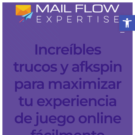
Open 
Increíbles
trucos y afkspin
para maximizar
tu experiencia
de juego online