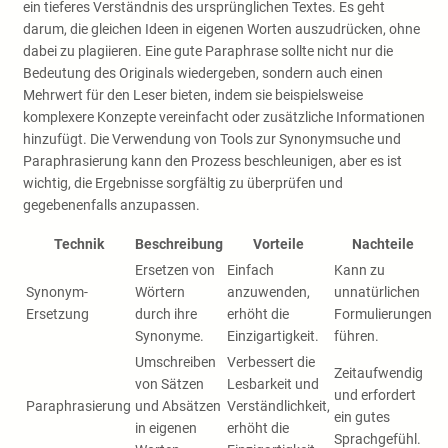
ein tieferes Verständnis des ursprünglichen Textes. Es geht
darum, die gleichen Ideen in eigenen Worten auszudrücken, ohne
dabei zu plagiieren. Eine gute Paraphrase sollte nicht nur die
Bedeutung des Originals wiedergeben, sondern auch einen
Mehrwert für den Leser bieten, indem sie beispielsweise
komplexere Konzepte vereinfacht oder zusätzliche Informationen
hinzufügt. Die Verwendung von Tools zur Synonymsuche und
Paraphrasierung kann den Prozess beschleunigen, aber es ist
wichtig, die Ergebnisse sorgfältig zu überprüfen und
gegebenenfalls anzupassen.
Technik
Beschreibung
Vorteile
Nachteile
Ersetzen von
Einfach
Kann zu
Synonym-
Wörtern
anzuwenden,
unnatürlichen
Ersetzung
durch ihre
erhöht die
Formulierungen
Synonyme.
Einzigartigkeit.
führen.
Umschreiben
Verbessert die
Zeitaufwendig
von Sätzen
Lesbarkeit und
und erfordert
Paraphrasierung
und Absätzen
Verständlichkeit,
ein gutes
in eigenen
erhöht die
Sprachgefühl.