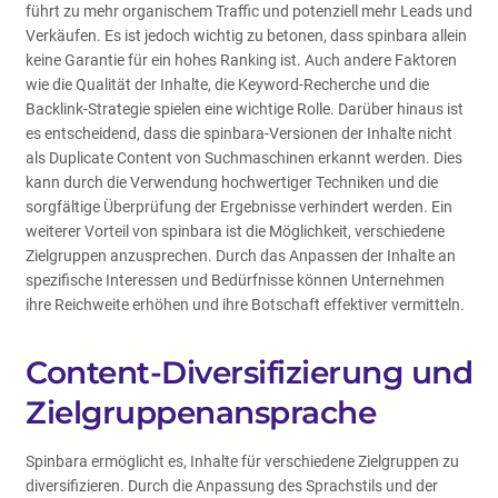
führt zu mehr organischem Traffic und potenziell mehr Leads und
Verkäufen. Es ist jedoch wichtig zu betonen, dass spinbara allein
keine Garantie für ein hohes Ranking ist. Auch andere Faktoren
wie die Qualität der Inhalte, die Keyword-Recherche und die
Backlink-Strategie spielen eine wichtige Rolle. Darüber hinaus ist
es entscheidend, dass die spinbara-Versionen der Inhalte nicht
als Duplicate Content von Suchmaschinen erkannt werden. Dies
kann durch die Verwendung hochwertiger Techniken und die
sorgfältige Überprüfung der Ergebnisse verhindert werden. Ein
weiterer Vorteil von spinbara ist die Möglichkeit, verschiedene
Zielgruppen anzusprechen. Durch das Anpassen der Inhalte an
spezifische Interessen und Bedürfnisse können Unternehmen
ihre Reichweite erhöhen und ihre Botschaft effektiver vermitteln.
Content-Diversifizierung und
Zielgruppenansprache
Spinbara ermöglicht es, Inhalte für verschiedene Zielgruppen zu
diversifizieren. Durch die Anpassung des Sprachstils und der