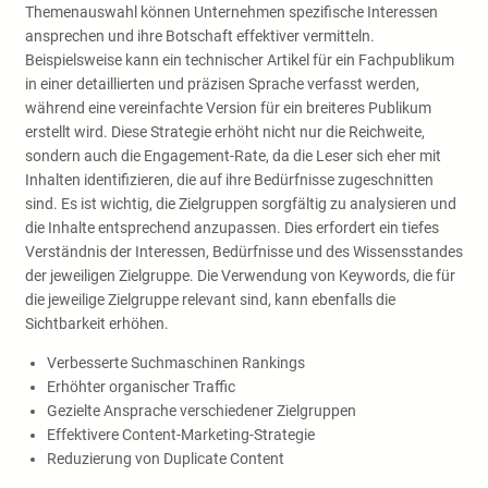
Themenauswahl können Unternehmen spezifische Interessen
ansprechen und ihre Botschaft effektiver vermitteln.
Beispielsweise kann ein technischer Artikel für ein Fachpublikum
in einer detaillierten und präzisen Sprache verfasst werden,
während eine vereinfachte Version für ein breiteres Publikum
erstellt wird. Diese Strategie erhöht nicht nur die Reichweite,
sondern auch die Engagement-Rate, da die Leser sich eher mit
Inhalten identifizieren, die auf ihre Bedürfnisse zugeschnitten
sind. Es ist wichtig, die Zielgruppen sorgfältig zu analysieren und
die Inhalte entsprechend anzupassen. Dies erfordert ein tiefes
Verständnis der Interessen, Bedürfnisse und des Wissensstandes
der jeweiligen Zielgruppe. Die Verwendung von Keywords, die für
die jeweilige Zielgruppe relevant sind, kann ebenfalls die
Sichtbarkeit erhöhen.
Verbesserte Suchmaschinen Rankings
Erhöhter organischer Traffic
Gezielte Ansprache verschiedener Zielgruppen
Effektivere Content-Marketing-Strategie
Reduzierung von Duplicate Content