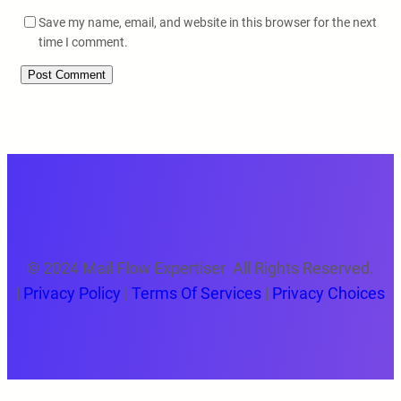
Save my name, email, and website in this browser for the next
time I comment.
© 2024 Mail Flow Expertiser All Rights Reserved.
|
Privacy Policy
|
Terms Of Services
|
Privacy Choices