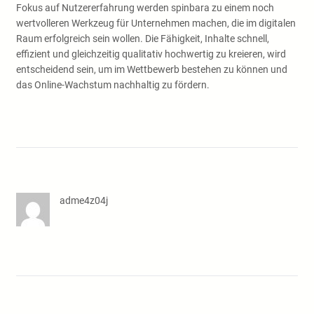
Fokus auf Nutzererfahrung werden spinbara zu einem noch
wertvolleren Werkzeug für Unternehmen machen, die im digitalen
Raum erfolgreich sein wollen. Die Fähigkeit, Inhalte schnell,
effizient und gleichzeitig qualitativ hochwertig zu kreieren, wird
entscheidend sein, um im Wettbewerb bestehen zu können und
das Online-Wachstum nachhaltig zu fördern.
adme4z04j