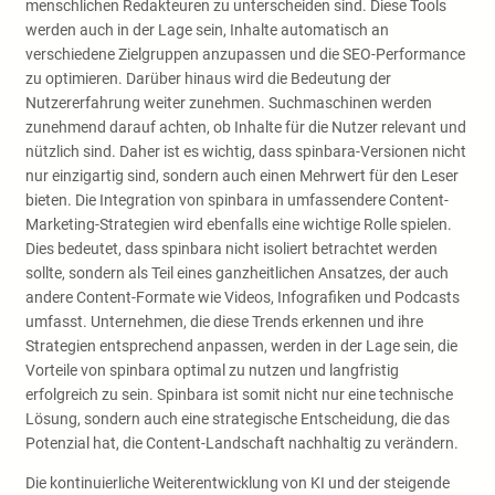
menschlichen Redakteuren zu unterscheiden sind. Diese Tools
werden auch in der Lage sein, Inhalte automatisch an
verschiedene Zielgruppen anzupassen und die SEO-Performance
zu optimieren. Darüber hinaus wird die Bedeutung der
Nutzererfahrung weiter zunehmen. Suchmaschinen werden
zunehmend darauf achten, ob Inhalte für die Nutzer relevant und
nützlich sind. Daher ist es wichtig, dass spinbara-Versionen nicht
nur einzigartig sind, sondern auch einen Mehrwert für den Leser
bieten. Die Integration von spinbara in umfassendere Content-
Marketing-Strategien wird ebenfalls eine wichtige Rolle spielen.
Dies bedeutet, dass spinbara nicht isoliert betrachtet werden
sollte, sondern als Teil eines ganzheitlichen Ansatzes, der auch
andere Content-Formate wie Videos, Infografiken und Podcasts
umfasst. Unternehmen, die diese Trends erkennen und ihre
Strategien entsprechend anpassen, werden in der Lage sein, die
Vorteile von spinbara optimal zu nutzen und langfristig
erfolgreich zu sein. Spinbara ist somit nicht nur eine technische
Lösung, sondern auch eine strategische Entscheidung, die das
Potenzial hat, die Content-Landschaft nachhaltig zu verändern.
Die kontinuierliche Weiterentwicklung von KI und der steigende