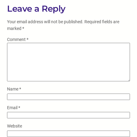
Leave a Reply
Your email address will not be published.
Required fields are
marked
*
Comment
*
Name
*
Email
*
Website