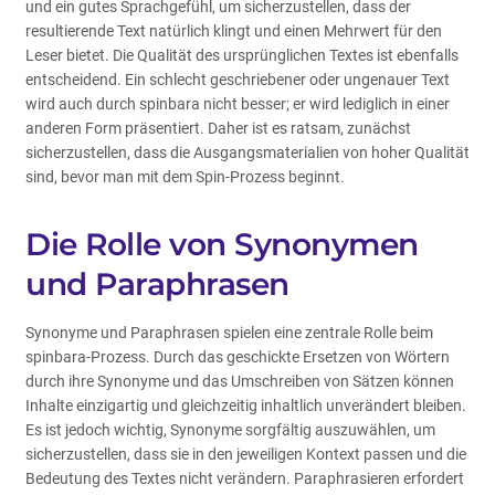
und ein gutes Sprachgefühl, um sicherzustellen, dass der
resultierende Text natürlich klingt und einen Mehrwert für den
Leser bietet. Die Qualität des ursprünglichen Textes ist ebenfalls
entscheidend. Ein schlecht geschriebener oder ungenauer Text
wird auch durch spinbara nicht besser; er wird lediglich in einer
anderen Form präsentiert. Daher ist es ratsam, zunächst
sicherzustellen, dass die Ausgangsmaterialien von hoher Qualität
sind, bevor man mit dem Spin-Prozess beginnt.
Die Rolle von Synonymen
und Paraphrasen
Synonyme und Paraphrasen spielen eine zentrale Rolle beim
spinbara-Prozess. Durch das geschickte Ersetzen von Wörtern
durch ihre Synonyme und das Umschreiben von Sätzen können
Inhalte einzigartig und gleichzeitig inhaltlich unverändert bleiben.
Es ist jedoch wichtig, Synonyme sorgfältig auszuwählen, um
sicherzustellen, dass sie in den jeweiligen Kontext passen und die
Bedeutung des Textes nicht verändern. Paraphrasieren erfordert