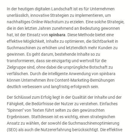
In der heutigen digitalen Landschaft ist es für Unternehmen
unerlässlich, innovative Strategien zu implementieren, um
nachhaltiges Online-Wachstum zu erzielen. Eine solche Strategie,
die in den letzten Jahren zunehmend an Bedeutung gewonnen
hat, ist der Einsatz von
spinbara
. Diese Methode bietet eine
effektive Möglichkeit, Inhalte zu optimieren, die Sichtbarkeit in
Suchmaschinen zu erhöhen und letztendlich mehr Kunden zu
gewinnen. Es geht darum, bestehende Inhalte so zu
transformieren, dass sie einzigartig und wertvoll für die
Zielgruppe sind, ohne dabei die ursprüngliche Botschaft zu
verfälschen. Durch die intelligente Anwendung von spinbara
können Unternehmen ihre Content-Marketing-Bemühungen
deutlich verbessern und langfristig erfolgreich sein.
Der Schlüssel zum Erfolg liegt in der Qualität der Inhalte und der
Fähigkeit, die Bedürfnisse der Nutzer zu verstehen. Einfaches
"Spinnen" von Texten führt selten zu den gewünschten
Ergebnissen. Stattdessen ist es wichtig, einen strategischen
Ansatz zu wählen, der sowohl die Suchmaschinenoptimierung
(SEO) als auch die Nutzererfahrung berücksichtigt. Die effektive