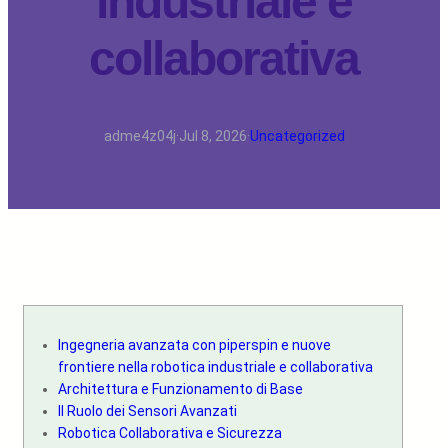
industriale e
collaborativa
adme4z04j
·
Jul 8, 2026
·
Uncategorized
Ingegneria avanzata con piperspin e nuove
frontiere nella robotica industriale e collaborativa
Architettura e Funzionamento di Base
Il Ruolo dei Sensori Avanzati
Robotica Collaborativa e Sicurezza