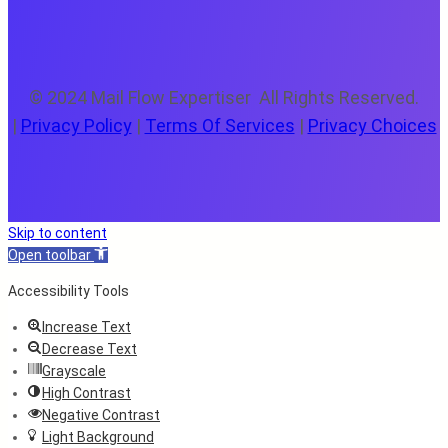
© 2024 Mail Flow Expertiser All Rights Reserved.
|
Privacy Policy
|
Terms Of Services
|
Privacy Choices
Skip to content
Open toolbar
Accessibility Tools
Increase Text
Decrease Text
Grayscale
High Contrast
Negative Contrast
Light Background