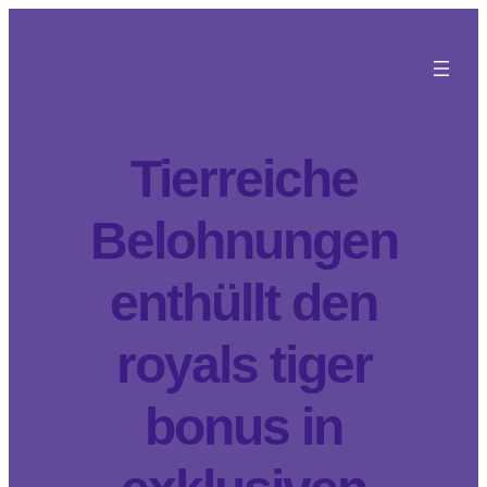
Tierreiche
Belohnungen
enthüllt den
royals tiger
bonus in