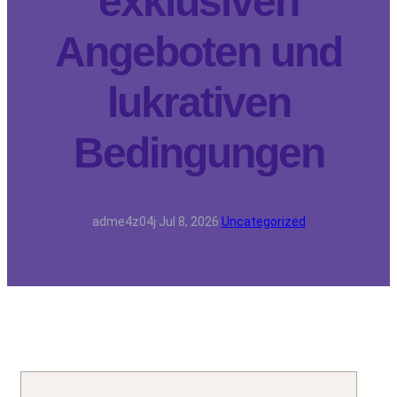
exklusiven
Angeboten und
lukrativen
Bedingungen
adme4z04j
·
Jul 8, 2026
·
Uncategorized