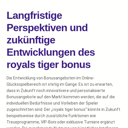
Langfristige
Perspektiven und
zukünftige
Entwicklungen des
royals tiger bonus
Die Entwicklung von Bonusangeboten im Online-
Glücksspielbereich ist stetig im Gange. Es ist zu erwarten,
dass in Zukunft noch innovativere und personalisierte
Bonusangebote auf den Markt kommen werden, die auf die
individuellen Bedürfnisse und Vorlieben der Spieler
zugeschnitten sind. Der „royals tiger bonus“ könnte in Zukunft
beispielsweise durch zusätzliche Funktionen wie
Treueprogramme, VIP-Boni oder exklusive Turniere ergänzt