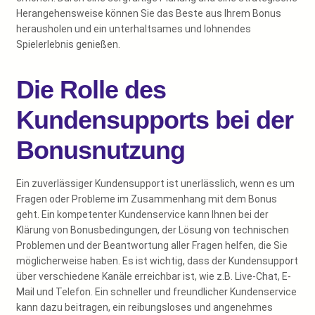
Herangehensweise können Sie das Beste aus Ihrem Bonus
herausholen und ein unterhaltsames und lohnendes
Spielerlebnis genießen.
Die Rolle des
Kundensupports bei der
Bonusnutzung
Ein zuverlässiger Kundensupport ist unerlässlich, wenn es um
Fragen oder Probleme im Zusammenhang mit dem Bonus
geht. Ein kompetenter Kundenservice kann Ihnen bei der
Klärung von Bonusbedingungen, der Lösung von technischen
Problemen und der Beantwortung aller Fragen helfen, die Sie
möglicherweise haben. Es ist wichtig, dass der Kundensupport
über verschiedene Kanäle erreichbar ist, wie z.B. Live-Chat, E-
Mail und Telefon. Ein schneller und freundlicher Kundenservice
kann dazu beitragen, ein reibungsloses und angenehmes