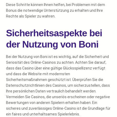
Diese Schritte können Ihnen helfen, bei Problemen mit dem
Bonus die notwendige Unterstützung zu erhalten und Ihre
Rechte als Spieler zu wahren.
Sicherheitsaspekte bei
der Nutzung von Boni
Bei der Nutzung von Boni ist es wichtig, auf die Sicherheit und
Seriosität des Online-Casinos zu achten. Achten Sie darauf,
dass das Casino über eine gültige Glücksspiellizenz verfügt
und dass die Website mit modernsten
Sicherheitsmaßnahmen geschützt ist. Überprüfen Sie die
Datenschutzrichtlinien des Casinos, um sicherzustellen, dass
Ihre persönlichen Daten vertraulich behandelt werden.
Vermeiden Sie Casinos, die unseriös erscheinen oder negative
Bewertungen von anderen Spielern erhalten haben. Ein
sicheres und zuverlässiges Online-Casino ist die Grundlage für
ein faires und unterhaltsames Spielerlebnis.