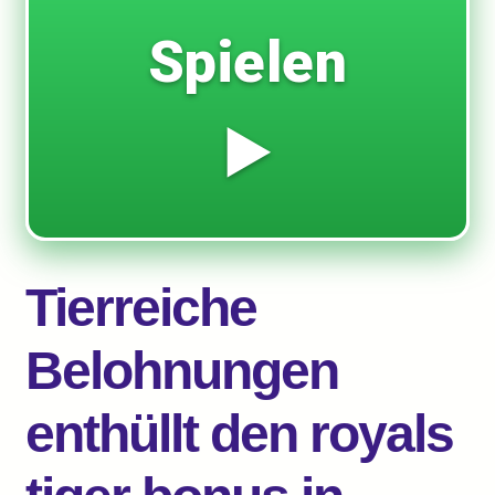
Spielen
▶️
Tierreiche
Belohnungen
enthüllt den royals