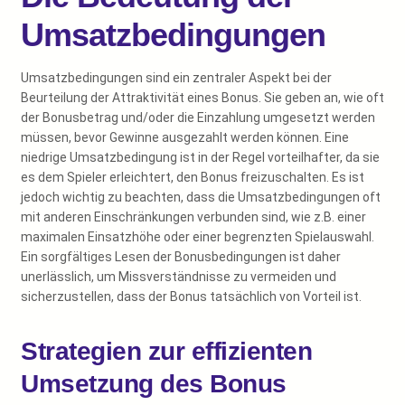
Umsatzbedingungen
Umsatzbedingungen sind ein zentraler Aspekt bei der
Beurteilung der Attraktivität eines Bonus. Sie geben an, wie oft
der Bonusbetrag und/oder die Einzahlung umgesetzt werden
müssen, bevor Gewinne ausgezahlt werden können. Eine
niedrige Umsatzbedingung ist in der Regel vorteilhafter, da sie
es dem Spieler erleichtert, den Bonus freizuschalten. Es ist
jedoch wichtig zu beachten, dass die Umsatzbedingungen oft
mit anderen Einschränkungen verbunden sind, wie z.B. einer
maximalen Einsatzhöhe oder einer begrenzten Spielauswahl.
Ein sorgfältiges Lesen der Bonusbedingungen ist daher
unerlässlich, um Missverständnisse zu vermeiden und
sicherzustellen, dass der Bonus tatsächlich von Vorteil ist.
Strategien zur effizienten
Umsetzung des Bonus