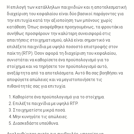
Η επιλογή των κατάλληλων παιχνιδιών και η αποτελεσματική
διαχείριση του κεφαλαίου είναι δύο βασικοί παράγοντες για
την επιτυχία κατά την αξιοποίηση των μπόνους χωρίς
κατάθεση. Όπως αναφέρθηκε προηγουμένως, τα φρουτάκια
συνήθως προσφέρουν την καλύτερη συνεισφορά στις
απαιτήσεις στοιχηματισμού, αλλά είναι σημαντικό να
επιλέξετε παιχνίδια με υψηλό ποσοστό επιστροφής στον
παίκτη (RTP). Όσον αφορά τη διαχείριση του κεφαλαίου,
συνιστάται να καθορίσετε ένα προϋπολογισμό για το
στοίχημα και να τηρήσετε τον προϋπολογισμό αυτό,
ανεξάρτητα από τα αποτελέσματα. Αυτό θα σας βοηθήσει να
αποφύγετε απώλειες και να μεγιστοποιήσετε τις
πιθανότητές σας για επιτυχία.
Καθορίστε ένα προϋπολογισμό για το στοίχημα.
Επιλέξτε παιχνίδια με υψηλό RTP.
Στοιχηματίστε μικρά ποσά.
Μην κυνηγάτε τις απώλειες.
Διασκεδάστε υπεύθυνα.