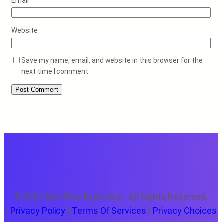
Email
*
Website
Save my name, email, and website in this browser for the
next time I comment.
© 2024 Mail Flow Expertiser All Rights Reserved.
|
Privacy Policy
|
Terms Of Services
|
Privacy Choices