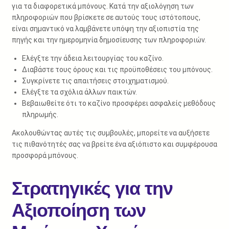
για τα διαφορετικά μπόνους. Κατά την αξιολόγηση των
πληροφοριών που βρίσκετε σε αυτούς τους ιστότοπους,
είναι σημαντικό να λαμβάνετε υπόψη την αξιοπιστία της
πηγής και την ημερομηνία δημοσίευσης των πληροφοριών.
Ελέγξτε την άδεια λειτουργίας του καζίνο.
Διαβάστε τους όρους και τις προϋποθέσεις του μπόνους.
Συγκρίνετε τις απαιτήσεις στοιχηματισμού.
Ελέγξτε τα σχόλια άλλων παικτών.
Βεβαιωθείτε ότι το καζίνο προσφέρει ασφαλείς μεθόδους
πληρωμής.
Ακολουθώντας αυτές τις συμβουλές, μπορείτε να αυξήσετε
τις πιθανότητές σας να βρείτε ένα αξιόπιστο και συμφέρουσα
προσφορά μπόνους.
Στρατηγικές για την
Αξιοποίηση των