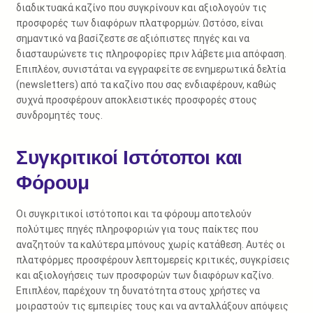
διαδικτυακά καζίνο που συγκρίνουν και αξιολογούν τις
προσφορές των διαφόρων πλατφορμών. Ωστόσο, είναι
σημαντικό να βασίζεστε σε αξιόπιστες πηγές και να
διασταυρώνετε τις πληροφορίες πριν λάβετε μια απόφαση.
Επιπλέον, συνιστάται να εγγραφείτε σε ενημερωτικά δελτία
(newsletters) από τα καζίνο που σας ενδιαφέρουν, καθώς
συχνά προσφέρουν αποκλειστικές προσφορές στους
συνδρομητές τους.
Συγκριτικοί Ιστότοποι και
Φόρουμ
Οι συγκριτικοί ιστότοποι και τα φόρουμ αποτελούν
πολύτιμες πηγές πληροφοριών για τους παίκτες που
αναζητούν τα καλύτερα μπόνους χωρίς κατάθεση. Αυτές οι
πλατφόρμες προσφέρουν λεπτομερείς κριτικές, συγκρίσεις
και αξιολογήσεις των προσφορών των διαφόρων καζίνο.
Επιπλέον, παρέχουν τη δυνατότητα στους χρήστες να
μοιραστούν τις εμπειρίες τους και να ανταλλάξουν απόψεις