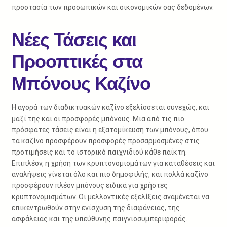
προστασία των προσωπικών και οικονομικών σας δεδομένων.
Νέες Τάσεις και
Προοπτικές στα
Μπόνους Καζίνο
Η αγορά των διαδικτυακών καζίνο εξελίσσεται συνεχώς, και
μαζί της και οι προσφορές μπόνους. Μια από τις πιο
πρόσφατες τάσεις είναι η εξατομίκευση των μπόνους, όπου
τα καζίνο προσφέρουν προσφορές προσαρμοσμένες στις
προτιμήσεις και το ιστορικό παιχνιδιού κάθε παίκτη.
Επιπλέον, η χρήση των κρυπτονομισμάτων για καταθέσεις και
αναλήψεις γίνεται όλο και πιο δημοφιλής, και πολλά καζίνο
προσφέρουν πλέον μπόνους ειδικά για χρήστες
κρυπτονομισμάτων. Οι μελλοντικές εξελίξεις αναμένεται να
επικεντρωθούν στην ενίσχυση της διαφάνειας, της
ασφάλειας και της υπεύθυνης παιγνιοσυμπεριφοράς.